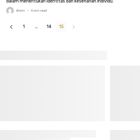
dalam menentukan identitas dan keseharian individu.
Alwin
•
5
min read
1
...
14
15