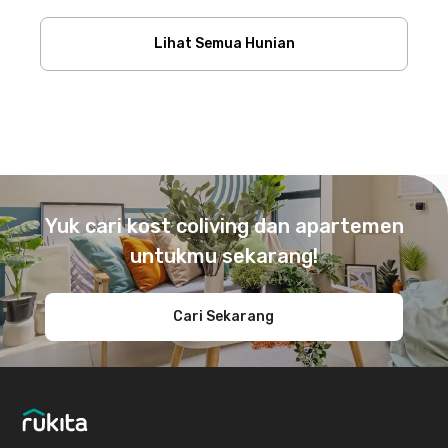
Lihat Semua Hunian
Footer
Yuk cari kost coliving dan apartemen
untukmu sekarang!
Cari Sekarang