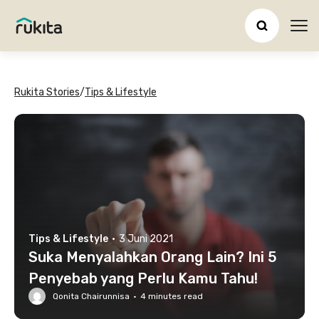
Ope
Rukita Stories
/
Tips & Lifestyle
Tips & Lifestyle
·
3 Juni 2021
Suka Menyalahkan Orang Lain? Ini 5
Penyebab yang Perlu Kamu Tahu!
Qonita Chairunnisa
·
4
minutes read