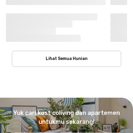
Lihat Semua Hunian
Footer
Yuk cari kost coliving dan apartemen
untukmu sekarang!