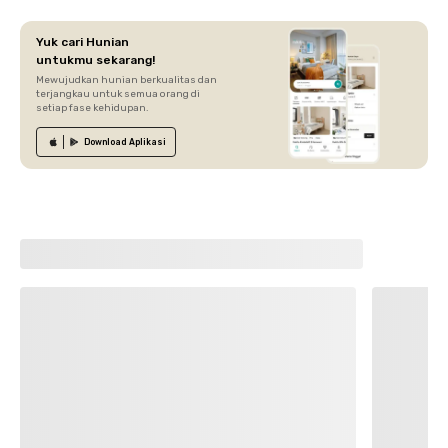
Yuk cari Hunian
untukmu sekarang!
Mewujudkan hunian berkualitas dan
terjangkau untuk semua orang di
setiap fase kehidupan.
Download
Aplikasi