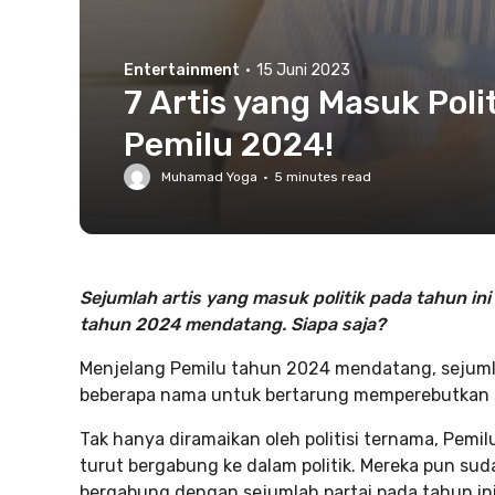
Entertainment
·
15 Juni 2023
7 Artis yang Masuk Polit
Pemilu 2024!
Muhamad Yoga
·
5
minutes read
Sejumlah artis yang masuk politik pada tahun ini
tahun 2024 mendatang. Siapa saja?
Menjelang Pemilu tahun 2024 mendatang, sejumla
beberapa nama untuk bertarung memperebutkan satu
Tak hanya diramaikan oleh politisi ternama, Pemil
turut bergabung ke dalam politik. Mereka pun sud
bergabung dengan sejumlah partai pada tahun ini