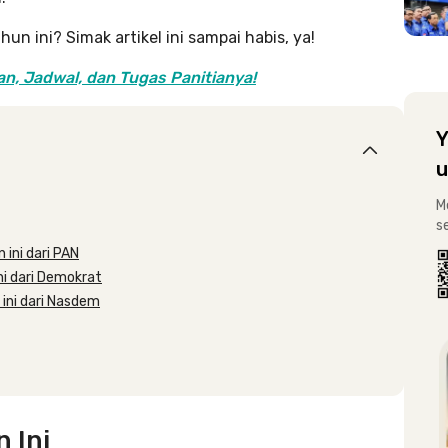
hun ini? Simak artikel ini sampai habis, ya!
an, Jadwal, dan Tugas Panitianya!
Y
u
M
s
 ini dari PAN
ini dari Demokrat
 ini dari Nasdem
 Ini