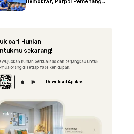
Demokrat, Parpol Pemenang
Pemilu 2004
uk cari Hunian
ntukmu sekarang!
ewujudkan hunian berkualitas dan terjangkau untuk
emua orang di setiap fase kehidupan.
Download
Aplikasi