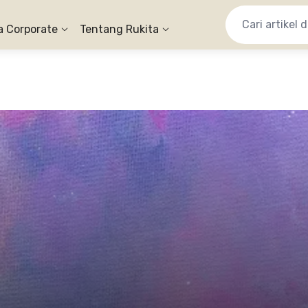
a Corporate
Tentang Rukita