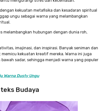
antu mengurangi stres dan kecemasan.
n dengan kekuatan metafisika dan kesadaran spiritual
nganggap ungu sebagai warna yang melambangkan
itual.
us melambangkan hubungan dengan dunia roh,
tivitas, imajinasi, dan inspirasi. Banyak seniman dan
memicu kekuatan kreatif mereka. Warna ini juga
am bawah sadar, sehingga menjadi warna yang populer
aju Warna Dusty Ungu
teks Budaya