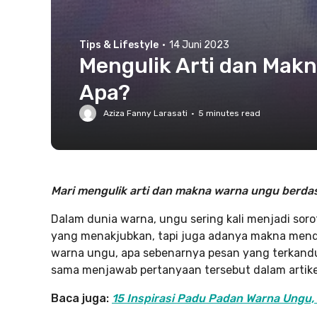
Tips & Lifestyle
·
14 Juni 2023
Mengulik Arti dan Mak
Apa?
Aziza Fanny Larasati
·
5
minutes read
Mari mengulik arti dan makna warna ungu berdasar
Dalam dunia warna, ungu sering kali menjadi sor
yang menakjubkan, tapi juga adanya makna mend
warna ungu, apa sebenarnya pesan yang terkandung
sama menjawab pertanyaan tersebut dalam artikel 
Baca juga:
15 Inspirasi Padu Padan Warna Ungu,