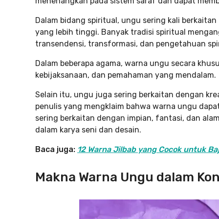
menenangkan pada sistem saraf dan dapat memb
Dalam bidang spiritual, ungu sering kali berkaita
yang lebih tinggi. Banyak tradisi spiritual me
transendensi, transformasi, dan pengetahuan spir
Dalam beberapa agama, warna ungu secara khus
kebijaksanaan, dan pemahaman yang mendalam.
Selain itu, ungu juga sering berkaitan dengan krea
penulis yang mengklaim bahwa warna ungu dapat 
sering berkaitan dengan impian, fantasi, dan al
dalam karya seni dan desain.
Baca juga:
12 Warna Jilbab yang Cocok untuk B
Makna Warna Ungu dalam Kon