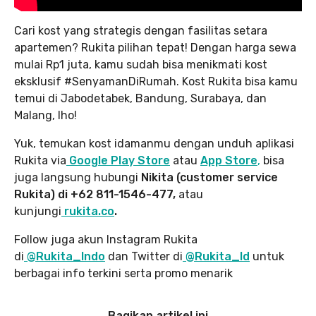
Cari kost yang strategis dengan fasilitas setara
apartemen? Rukita pilihan tepat! Dengan harga sewa
mulai Rp1 juta, kamu sudah bisa menikmati kost
eksklusif #SenyamanDiRumah. Kost Rukita bisa kamu
temui di Jabodetabek, Bandung, Surabaya, dan
Malang, lho!
Yuk, temukan kost idamanmu dengan unduh aplikasi
Rukita via
Google Play Store
atau
App Store
,
bisa
juga langsung hubungi
Nikita (customer service
Rukita) di +62 811-1546-477,
atau
kunjungi
rukita.co
.
Follow juga akun Instagram Rukita
di
@Rukita_Indo
dan Twitter di
@Rukita_Id
untuk
berbagai info terkini serta promo menarik
Bagikan artikel ini