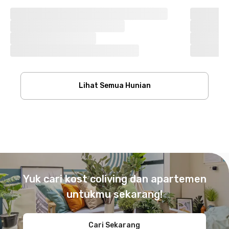
Lihat Semua Hunian
Footer
Yuk cari kost coliving dan apartemen
untukmu sekarang!
Cari Sekarang