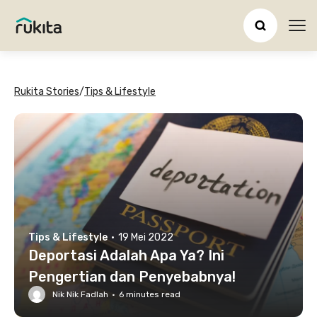
Ope
Rukita Stories
/
Tips & Lifestyle
Tips & Lifestyle
·
19 Mei 2022
Deportasi Adalah Apa Ya? Ini
Pengertian dan Penyebabnya!
Nik Nik Fadlah
·
6
minutes read