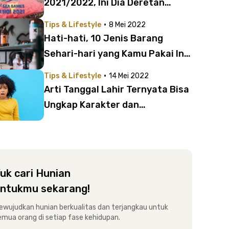
2021/2022, Ini Dia Deretan
Fakta Menariknya!
·
Tips & Lifestyle
8 Mei 2022
Hati-hati, 10 Jenis Barang
Sehari-hari yang Kamu Pakai Ini
Ternyata Beracun
·
Tips & Lifestyle
14 Mei 2022
Arti Tanggal Lahir Ternyata Bisa
Ungkap Karakter dan
Kepribadianmu, Lho!
uk cari Hunian
ntukmu sekarang!
ewujudkan hunian berkualitas dan terjangkau untuk
emua orang di setiap fase kehidupan.