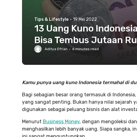
Tips & Lifestyle
·
19 Mei 2022
13 Uang Kuno Indonesia
Bisa Tembus Jutaan Ru
Aditya Efrian
·
6
minutes read
Kamu punya uang kuno Indonesia termahal di dun
Bagi sebagian besar orang termasuk di Indonesi
yang sangat penting. Bukan hanya nilai sejarah y
digunakan sebagai peluang bisnis dan alat investa
Menurut
Business Money
, dengan mengoleksi dan
menghasilkan lebih banyak uang. Siapa sangka, ini
ini sangat menguntungkan.