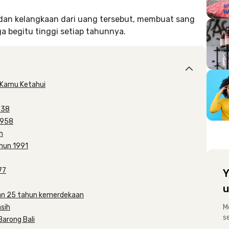
ah dan kelangkaan dari uang tersebut, membuat sang
a begitu tinggi setiap tahunnya.
s Kamu Ketahui
938
1958
h
ahun 1991
77
Y
u
man 25 tahun kemerdekaan
sih
M
s
Barong Bali