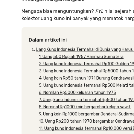
Mengapa bisa menguntungkan?
FYI
, nilai sejar
kolektor uang kuno ini banyak yang mematok harg
Dalam artikel ini
Uang Kuno Indonesia Termahal di Dunia yang Haru
1. Uang 500 Rupiah 1957 Harimau Sumatera
2. Uang kuno Indonesia termahal Rp100 Gulden 1
3. Uang kuno Indonesia Termahal Rp5000 tahun 
4. Uang koin Rp50 tahun 1971 Burung Cendrawasi
5. Uang kuno Indonesia termahal Rp500 Melati t
6. Nomilan Rp5000 keluaran tahun 1975
7. Uang kuno Indonesia termahal Rp500 tahun 19
8. Nominal Rp1000 koin bergambar kelapa sawit
9. Uang koin Rp1000 bergambar Jenderal Sudir
10. Uang Rp200 tahun 1970 bergambar Cendrawa
11. Uang kuno Indonesia termahal Rp10.000 versi 