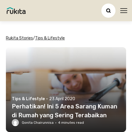
Ope
Rukita Stories
/
Tips & Lifestyle
Tips & Lifestyle
·
23 April 2020
Perhatikan! Ini 5 Area Sarang Kuman
di Rumah yang Sering Terabaikan
Qonita Chairunnisa
·
4
minutes read