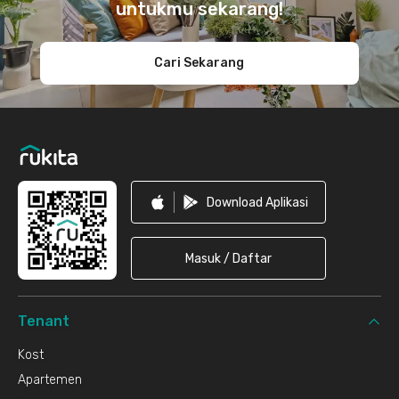
untukmu sekarang!
Cari Sekarang
Download Aplikasi
Masuk / Daftar
Tenant
Kost
Apartemen