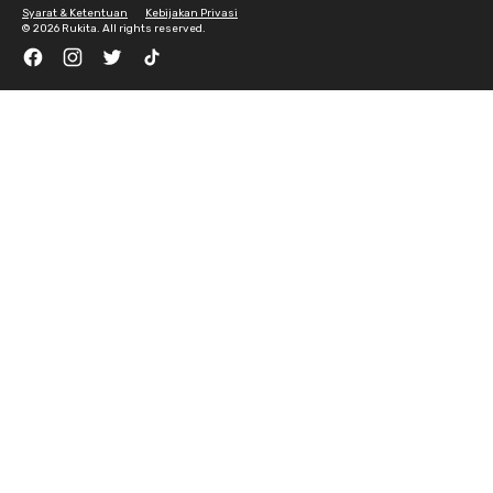
Syarat & Ketentuan
Kebijakan Privasi
©
2026 Rukita. All rights reserved.
Facebook
Instagram
Twitter
TikTok