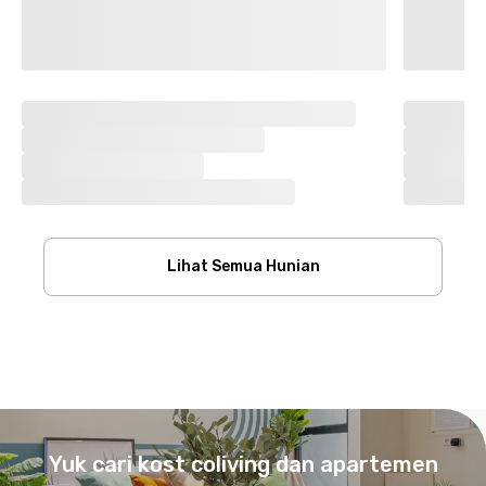
Lihat Semua Hunian
Footer
Yuk cari kost coliving dan apartemen