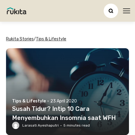
Ope
Rukita Stories
/
Tips & Lifestyle
Tips & Lifestyle
·
23 April 2020
Susah Tidur? Intip 10 Cara
Menyembuhkan Insomnia saat WFH
Larasati Ayeshaputri
·
5
minutes read