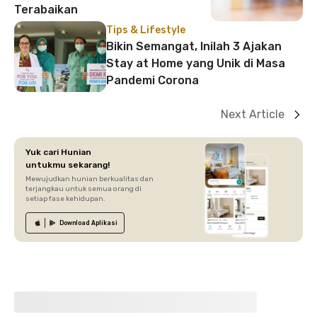
Terabaikan
Tips & Lifestyle
Bikin Semangat, Inilah 3 Ajakan
Stay at Home yang Unik di Masa
Pandemi Corona
Next Article
Yuk cari Hunian
untukmu sekarang!
Mewujudkan hunian berkualitas dan
terjangkau untuk semua orang di
setiap fase kehidupan.
Download
Aplikasi