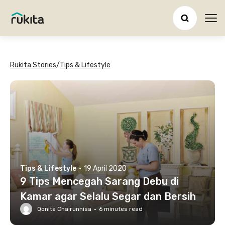
Ope
Rukita Stories
/
Tips & Lifestyle
Tips & Lifestyle
·
19 April 2020
9 Tips Mencegah Sarang Debu di
Kamar agar Selalu Segar dan Bersih
Qonita Chairunnisa
·
6
minutes read