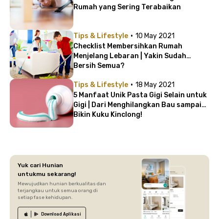
Rumah yang Sering Terabaikan
·
Tips & Lifestyle
10 May 2021
Checklist Membersihkan Rumah
Menjelang Lebaran | Yakin Sudah
Bersih Semua?
·
Tips & Lifestyle
18 May 2021
5 Manfaat Unik Pasta Gigi Selain untuk
Gigi | Dari Menghilangkan Bau sampai
Bikin Kuku Kinclong!
Yuk cari Hunian
untukmu sekarang!
Mewujudkan hunian berkualitas dan
terjangkau untuk semua orang di
setiap fase kehidupan.
Download
Aplikasi