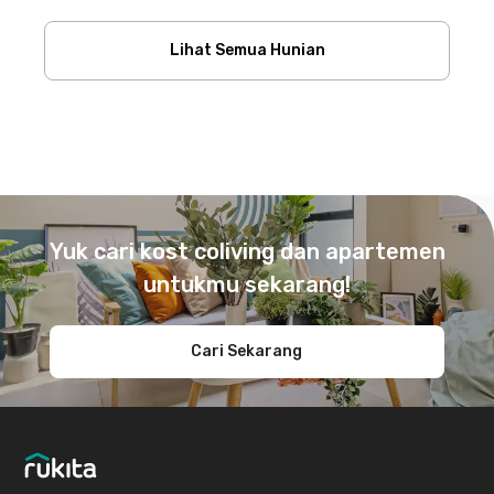
Lihat Semua Hunian
Footer
Yuk cari kost coliving dan apartemen
untukmu sekarang!
Cari Sekarang