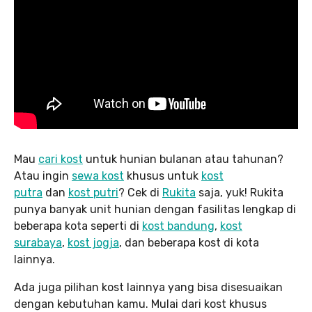
Mau
cari kost
untuk hunian bulanan atau tahunan?
Atau ingin
sewa kost
khusus untuk
kost
putra
dan
kost putri
? Cek di
Rukita
saja, yuk! Rukita
punya banyak unit hunian dengan fasilitas lengkap di
beberapa kota seperti di
kost bandung
,
kost
surabaya
,
kost jogja
, dan beberapa kost di kota
lainnya.
Ada juga pilihan kost lainnya yang bisa disesuaikan
dengan kebutuhan kamu. Mulai dari kost khusus