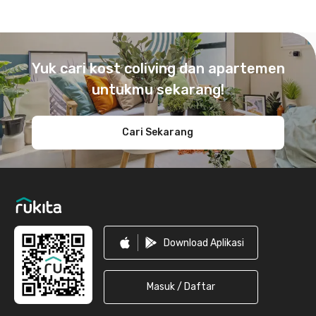
Footer
Yuk cari kost coliving dan apartemen
untukmu sekarang!
Cari Sekarang
Download Aplikasi
Masuk / Daftar