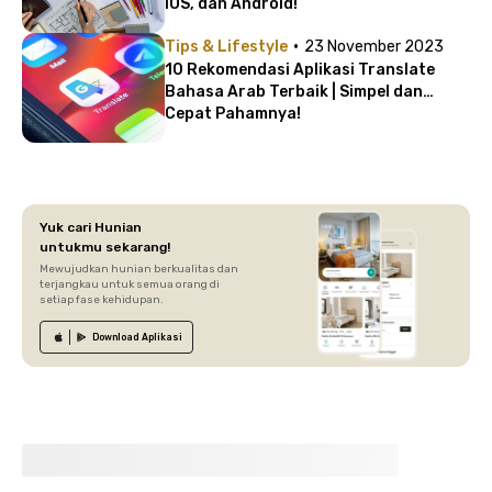
iOS, dan Android!
·
Tips & Lifestyle
23 November 2023
10 Rekomendasi Aplikasi Translate
Bahasa Arab Terbaik | Simpel dan
Cepat Pahamnya!
Yuk cari Hunian
untukmu sekarang!
Mewujudkan hunian berkualitas dan
terjangkau untuk semua orang di
setiap fase kehidupan.
Download
Aplikasi