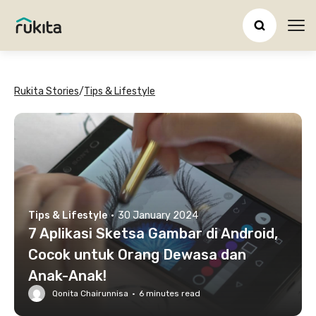
Ope
Rukita Stories
/
Tips & Lifestyle
Tips & Lifestyle
·
30 January 2024
7 Aplikasi Sketsa Gambar di Android,
Cocok untuk Orang Dewasa dan
Anak-Anak!
Qonita Chairunnisa
·
6
minutes read