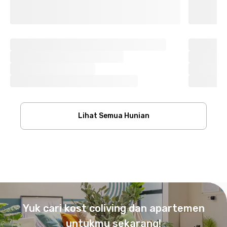
Lihat Semua Hunian
Footer
Yuk cari kost coliving dan apartemen
untukmu sekarang!