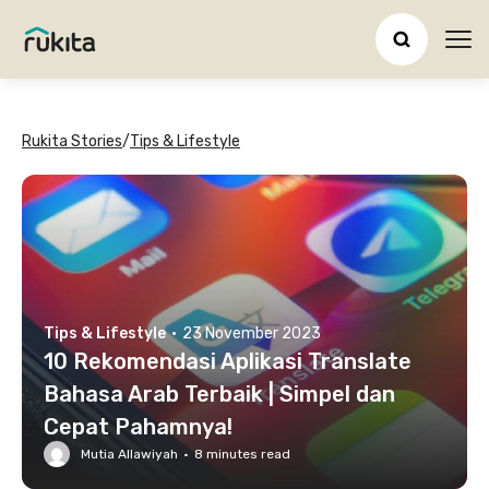
Ope
Rukita Stories
/
Tips & Lifestyle
Tips & Lifestyle
·
23 November 2023
10 Rekomendasi Aplikasi Translate
Bahasa Arab Terbaik | Simpel dan
Cepat Pahamnya!
Mutia Allawiyah
·
8
minutes read