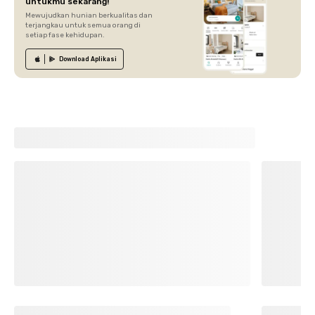
untukmu sekarang!
Mewujudkan hunian berkualitas dan
terjangkau untuk semua orang di
setiap fase kehidupan.
Download
Aplikasi