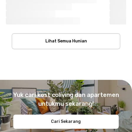
Lihat Semua Hunian
Footer
Yuk cari kost coliving dan apartemen
untukmu sekarang!
Cari Sekarang