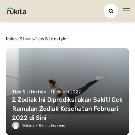
Ope
Rukita Stories
/
Tips & Lifestyle
Tips & Lifestyle
·
1 Februari 2022
2 Zodiak Ini Diprediksi akan Sakit! Cek
Ramalan Zodiak Kesehatan Februari
2022 di Sini
Yuliana
·
8
minutes read