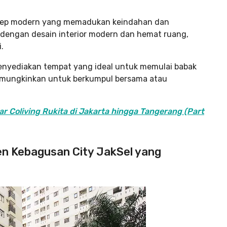
nsep modern yang memadukan keindahan dan
i dengan desain interior modern dan hemat ruang,
.
nyediakan tempat yang ideal untuk memulai babak
emungkinkan untuk berkumpul bersama atau
ar Coliving Rukita di Jakarta hingga Tangerang (Part
men Kebagusan City JakSel yang