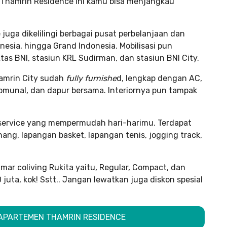
 Thamrin Residence ini kamu bisa menjangkau
juga dikelilingi berbagai pusat perbelanjaan dan
nesia, hingga Grand Indonesia. Mobilisasi pun
as BNI, stasiun KRL Sudirman, dan stasiun BNI City.
Thamrin City sudah
fully furnishe
d, lengkap dengan AC,
komunal, dan dapur bersama. Interiornya pun tampak
g service yang mempermudah hari-harimu. Terdapat
enang, lapangan basket, lapangan tenis, jogging track,
amar coliving Rukita yaitu, Regular, Compact, dan
uta, kok! Sstt.. Jangan lewatkan juga diskon spesial
G APARTEMEN THAMRIN RESIDENCE