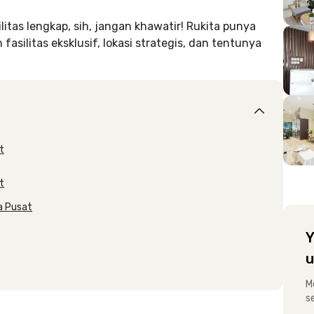
itas lengkap, sih, jangan khawatir! Rukita punya
asilitas eksklusif, lokasi strategis, dan tentunya
t
t
a Pusat
Y
u
M
s