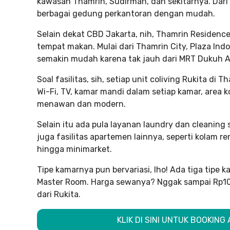
kawasan Thamrin, Sudirman, dan sekitarnya. Dari
berbagai gedung perkantoran dengan mudah.
Selain dekat CBD Jakarta, nih, Thamrin Residence 
tempat makan. Mulai dari Thamrin City, Plaza Indo
semakin mudah karena tak jauh dari MRT Dukuh At
Soal fasilitas, sih, setiap unit coliving Rukita di 
Wi-Fi, TV, kamar mandi dalam setiap kamar, area 
menawan dan modern.
Selain itu ada pula layanan laundry dan cleanin
juga fasilitas apartemen lainnya, seperti kolam r
hingga minimarket.
Tipe kamarnya pun bervariasi, lho! Ada tiga tipe k
Master Room. Harga sewanya? Nggak sampai Rp10 j
dari Rukita.
KLIK DI SINI UNTUK BOOKIN