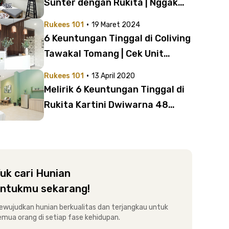
Sunter dengan Rukita | Nggak
Kamu Dapatkan di Tempat Lain!
·
Rukees 101
19 Maret 2024
6 Keuntungan Tinggal di Coliving
Tawakal Tomang | Cek Unit
Rukita untuk Profesional
·
Rukees 101
13 April 2020
Melirik 6 Keuntungan Tinggal di
Rukita Kartini Dwiwarna 48
Sawah Besar
uk cari Hunian
ntukmu sekarang!
ewujudkan hunian berkualitas dan terjangkau untuk
emua orang di setiap fase kehidupan.