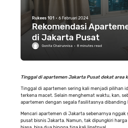
Rukees 101
·
6 Februari 2024
Rekomendasi Apartemen
di Jakarta Pusat
Qonita Chairunnisa
·
8
minutes read
Tinggal di apartemen Jakarta Pusat dekat area k
Tinggal di apartemen sering kali menjadi pilihan i
terkena macet. Selain menghemat waktu, kan, seb
apartemen dengan segala fasilitasnya dibanding 
Mencari apartemen di Jakarta sebenarnya nggak su
pusat bisnis Jakarta. Namun, tak dipungkiri harg
biasa, bisa dua hingga tiga kali lipatnya!