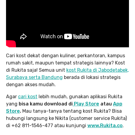
Cari kost dekat dengan kuliner, perkantoran, kampus
rumah sakit, maupun tempat strategis lainnya? Kost
di Rukita saja! Semua unit
kost Rukita di Jabodetabek,
Surabaya serta Bandung
berada di lokasi strategis
dengan akses mudah.
Agar
cari kost
lebih mudah, gunakan aplikasi Rukita
yang
bisa kamu download di
Play Store
atau
App
Store
.
Mau tanya-tanya tentang kost Rukita? Bisa
hubungi langsung ke Nikita (customer service Rukita)
di +62 811-1546-477 atau kunjungi
www.Rukita.co
.