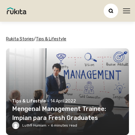
Ope
Rukita Stories
/
Tips & Lifestyle
Tips & Lifestyle
·
14 April 2022
Mengenal Management Trainee:
Impian para Fresh Graduates
Luthfi Humam
·
6
minutes read