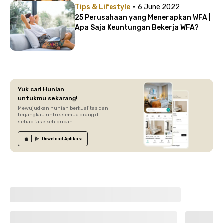
·
Tips & Lifestyle
6 June 2022
25 Perusahaan yang Menerapkan WFA |
Apa Saja Keuntungan Bekerja WFA?
Yuk cari Hunian
untukmu sekarang!
Mewujudkan hunian berkualitas dan
terjangkau untuk semua orang di
setiap fase kehidupan.
Download
Aplikasi