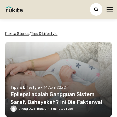
Ope
Rukita Stories
/
Tips & Lifestyle
Tips & Lifestyle
·
14 April 2022
Epilepsi adalah Gangguan Sistem
Saraf, Bahayakah? Ini Dia Faktanya!
Ajeng Dwiri Banyu
·
6
minutes read