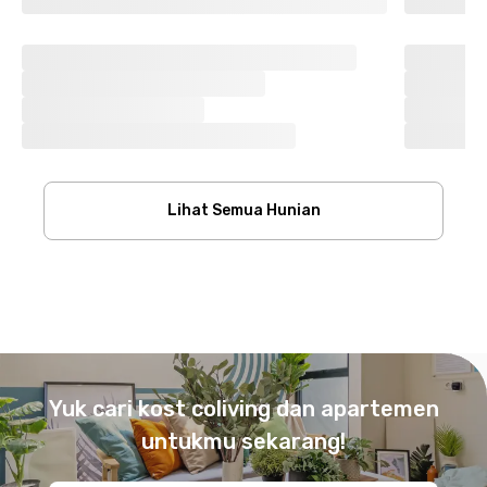
Lihat Semua Hunian
Footer
Yuk cari kost coliving dan apartemen
untukmu sekarang!