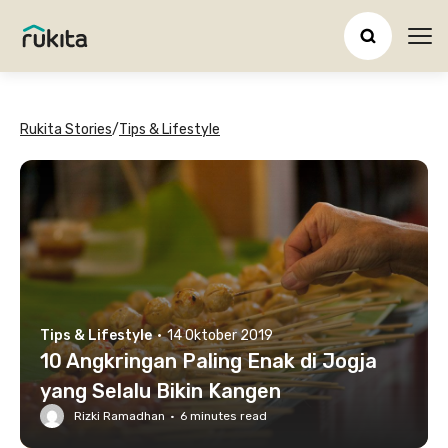
Ope
Rukita Stories
/
Tips & Lifestyle
Tips & Lifestyle
·
14 Oktober 2019
10 Angkringan Paling Enak di Jogja
yang Selalu Bikin Kangen
Rizki Ramadhan
·
6
minutes read