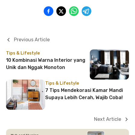
Previous Article
Tips & Lifestyle
10 Kombinasi Warna Interior yang
Unik dan Nggak Monoton
Tips & Lifestyle
7 Tips Mendekorasi Kamar Mandi
Supaya Lebih Cerah, Wajib Coba!
Next Article