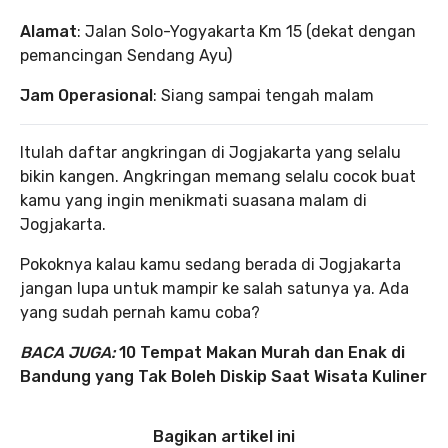
Alamat
: Jalan Solo-Yogyakarta Km 15 (dekat dengan
pemancingan Sendang Ayu)
Jam Operasional
: Siang sampai tengah malam
Itulah daftar angkringan di Jogjakarta yang selalu
bikin kangen. Angkringan memang selalu cocok buat
kamu yang ingin menikmati suasana malam di
Jogjakarta.
Pokoknya kalau kamu sedang berada di Jogjakarta
jangan lupa untuk mampir ke salah satunya ya. Ada
yang sudah pernah kamu coba?
BACA JUGA:
10 Tempat Makan Murah dan Enak di
Bandung yang Tak Boleh Diskip Saat Wisata Kuliner
Bagikan artikel ini