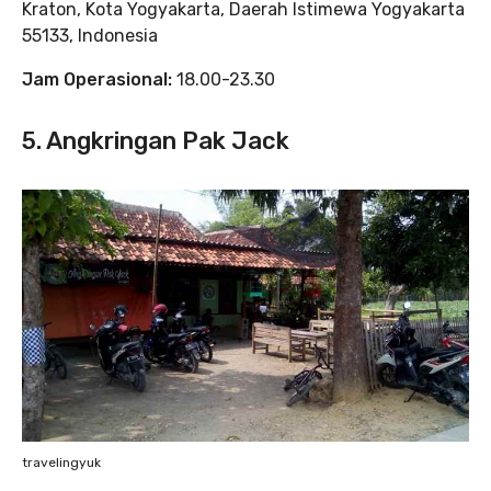
Kraton, Kota Yogyakarta, Daerah Istimewa Yogyakarta
55133, Indonesia
Jam Operasional:
18.00-23.30
5. Angkringan Pak Jack
travelingyuk