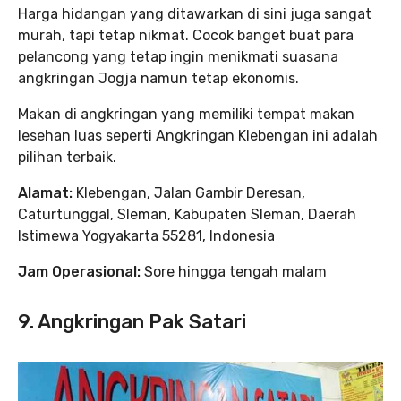
Harga hidangan yang ditawarkan di sini juga sangat
murah, tapi tetap nikmat. Cocok banget buat para
pelancong yang tetap ingin menikmati suasana
angkringan Jogja namun tetap ekonomis.
Makan di angkringan yang memiliki tempat makan
lesehan luas seperti Angkringan Klebengan ini adalah
pilihan terbaik.
Alamat:
Klebengan, Jalan Gambir Deresan,
Caturtunggal, Sleman, Kabupaten Sleman, Daerah
Istimewa Yogyakarta 55281, Indonesia
Jam Operasional:
Sore hingga tengah malam
9. Angkringan Pak Satari