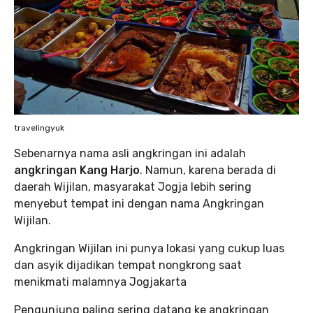
travelingyuk
Sebenarnya nama asli angkringan ini adalah
angkringan Kang Harjo
. Namun, karena berada di
daerah Wijilan, masyarakat Jogja lebih sering
menyebut tempat ini dengan nama Angkringan
Wijilan.
Angkringan Wijilan ini punya lokasi yang cukup luas
dan asyik dijadikan tempat nongkrong saat
menikmati malamnya Jogjakarta
Pengunjung paling sering datang ke angkringan