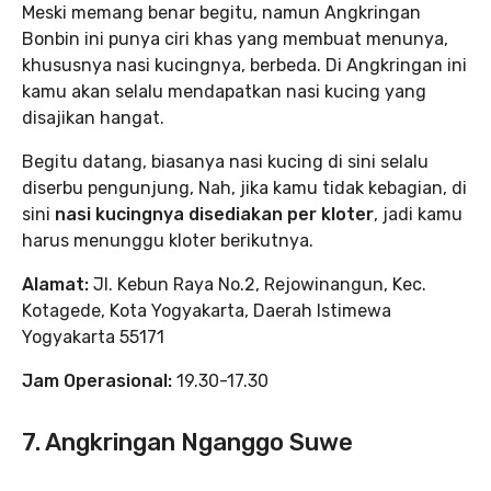
Meski memang benar begitu, namun Angkringan
Bonbin ini punya ciri khas yang membuat menunya,
khususnya nasi kucingnya, berbeda. Di Angkringan ini
kamu akan selalu mendapatkan nasi kucing yang
disajikan hangat.
Begitu datang, biasanya nasi kucing di sini selalu
diserbu pengunjung, Nah, jika kamu tidak kebagian, di
sini
nasi kucingnya disediakan per kloter
, jadi kamu
harus menunggu kloter berikutnya.
Alamat:
Jl. Kebun Raya No.2, Rejowinangun, Kec.
Kotagede, Kota Yogyakarta, Daerah Istimewa
Yogyakarta 55171
Jam Operasional:
19.30-17.30
7. Angkringan Nganggo Suwe