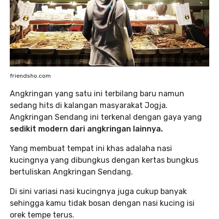
friendsho.com
Angkringan yang satu ini terbilang baru namun
sedang hits di kalangan masyarakat Jogja.
Angkringan Sendang ini terkenal dengan gaya yang
sedikit modern dari angkringan lainnya.
Yang membuat tempat ini khas adalaha nasi
kucingnya yang dibungkus dengan kertas bungkus
bertuliskan Angkringan Sendang.
Di sini variasi nasi kucingnya juga cukup banyak
sehingga kamu tidak bosan dengan nasi kucing isi
orek tempe terus.