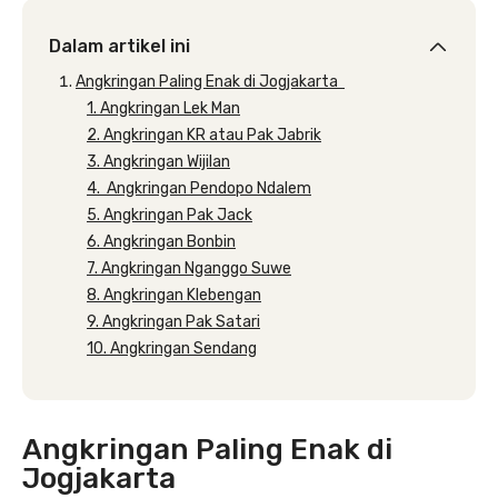
Dalam artikel ini
Angkringan Paling Enak di Jogjakarta
1. Angkringan Lek Man
2. Angkringan KR atau Pak Jabrik
3. Angkringan Wijilan
4. Angkringan Pendopo Ndalem
5. Angkringan Pak Jack
6. Angkringan Bonbin
7. Angkringan Nganggo Suwe
8. Angkringan Klebengan
9. Angkringan Pak Satari
10. Angkringan Sendang
Angkringan Paling Enak di
Jogjakarta