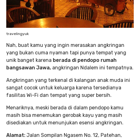
travelingyuk
Nah, buat kamu yang ingin merasakan angkringan
yang bukan cuma nyaman tapi punya tempat yang
unik banget karena
berada di pendopo rumah
bangsawan Jawa,
angkringan Ndalem ini tempatnya.
Angkringan yang terkenal di kalangan anak muda ini
sangat cocok untuk keluarga karena tersedianya
fasilitas Wi-Fi dan tempat yang super bersih.
Menariknya, meski berada di dalam pendopo kamu
masih bisa menemukan gerobak kayu yang masih
disediakan untuk menunjukan esensi angkringan.
Alamat:
Jalan Sompilan Ngasem No. 12, Patehan,