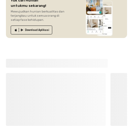
Yuk cari Hunian
untukmu sekarang!
Mewujudkan hunian berkualitas dan
terjangkau untuk semua orang di
setiap fase kehidupan.
Download
Aplikasi