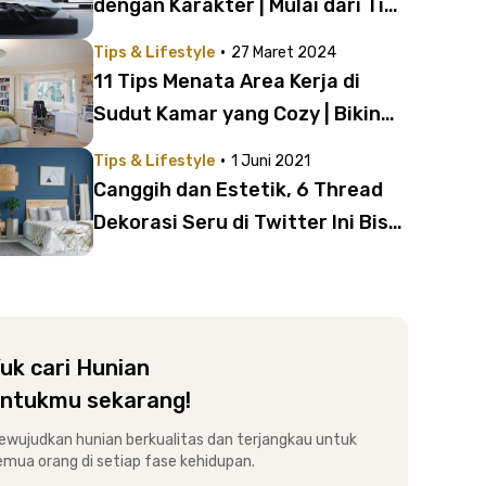
dengan Karakter | Mulai dari Tipe
Feminin sampai Si Misterius
·
Tips & Lifestyle
27 Maret 2024
11 Tips Menata Area Kerja di
Sudut Kamar yang Cozy | Bikin
Semangat Kerja!
·
Tips & Lifestyle
1 Juni 2021
Canggih dan Estetik, 6 Thread
Dekorasi Seru di Twitter Ini Bisa
Jadi Inspirasi
uk cari Hunian
ntukmu sekarang!
ewujudkan hunian berkualitas dan terjangkau untuk
emua orang di setiap fase kehidupan.