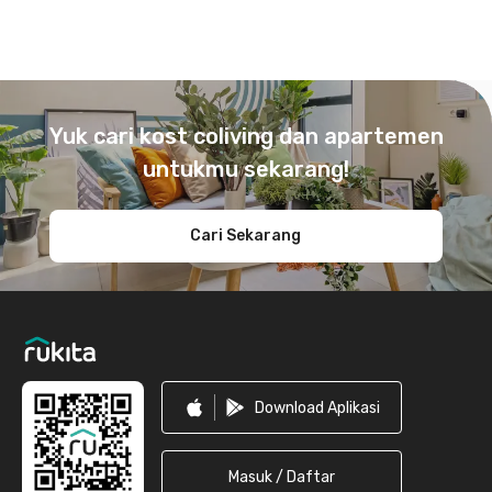
Footer
Yuk cari kost coliving dan apartemen
untukmu sekarang!
Cari Sekarang
Download Aplikasi
Masuk / Daftar