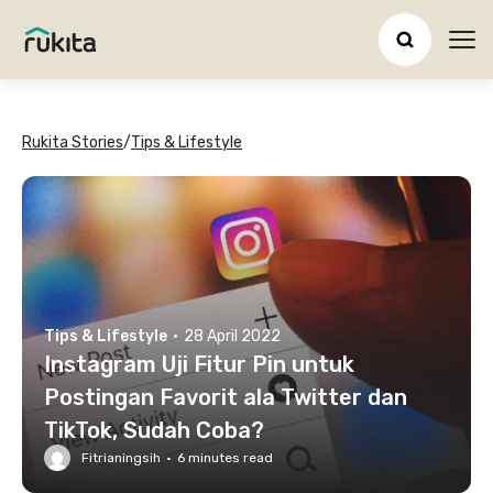
Ope
Rukita Stories
/
Tips & Lifestyle
Tips & Lifestyle
·
28 April 2022
Instagram Uji Fitur Pin untuk
Postingan Favorit ala Twitter dan
TikTok, Sudah Coba?
Fitrianingsih
·
6
minutes read