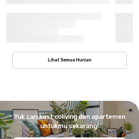
Lihat Semua Hunian
Footer
Yuk cari kost coliving dan apartemen
untukmu sekarang!