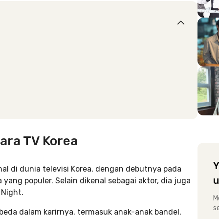
cara TV Korea
Y
nal di dunia televisi Korea, dengan debutnya pada
u
ng populer. Selain dikenal sebagai aktor, dia juga
 Night.
M
s
beda dalam karirnya, termasuk anak-anak bandel,