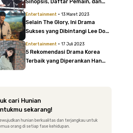
Sinopsis, Daftar Pemain, dan
Cara Menontonnya | Banyak
·
Entertainment
13 Maret 2023
Adegan Seru, Haru, dan
Selain The Glory, Ini Drama
Romantis!
Sukses yang Dibintangi Lee Do
Hyun
·
Entertainment
17 Juli 2023
5 Rekomendasi Drama Korea
Terbaik yang Diperankan Han
So-hee | Aktingnya Sukses bikin
Kagum!
uk cari Hunian
ntukmu sekarang!
ewujudkan hunian berkualitas dan terjangkau untuk
emua orang di setiap fase kehidupan.