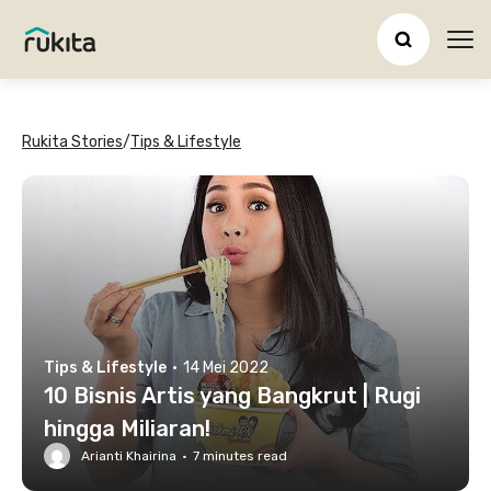
Ope
Rukita Stories
/
Tips & Lifestyle
Tips & Lifestyle
·
14 Mei 2022
10 Bisnis Artis yang Bangkrut | Rugi
hingga Miliaran!
Arianti Khairina
·
7
minutes read