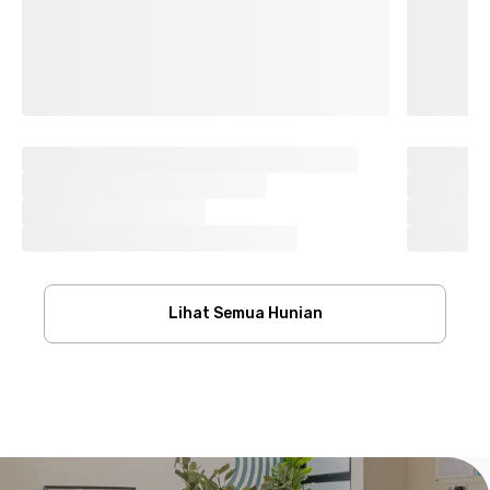
Lihat Semua Hunian
Footer