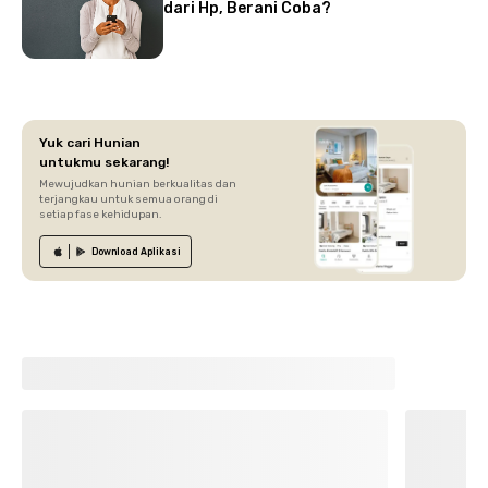
dari Hp, Berani Coba?
Yuk cari Hunian
untukmu sekarang!
Mewujudkan hunian berkualitas dan
terjangkau untuk semua orang di
setiap fase kehidupan.
Download
Aplikasi