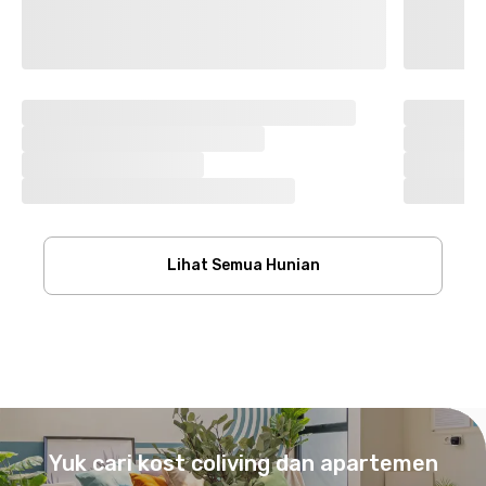
Lihat Semua Hunian
Footer
Yuk cari kost coliving dan apartemen