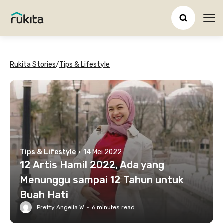
Ope
Rukita Stories
/
Tips & Lifestyle
Tips & Lifestyle
·
14 Mei 2022
12 Artis Hamil 2022, Ada yang
Menunggu sampai 12 Tahun untuk
Buah Hati
Pretty Angelia W
·
6
minutes read