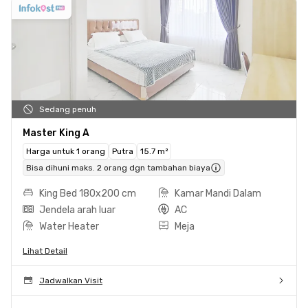
Sedang penuh
Master King A
Harga untuk 1 orang
Putra
15.7 m²
Bisa dihuni maks. 2 orang dgn tambahan biaya
King Bed 180x200 cm
Kamar Mandi Dalam
Jendela arah luar
AC
Water Heater
Meja
Lihat Detail
Jadwalkan Visit