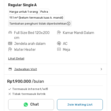
Regular Single A
Harga untuk 1 orang
Putra
11.1 m² (belum termasuk luas k. mandi)
Tambahan penghuni tidak diperbolehkan
Full Size Bed 120x200
Kamar Mandi Dalam
cm
Jendela arah dalam
AC
Water Heater
Meja
Lihat Detail
Jadwalkan Visit
Rp1.900.000
/bulan
Termasuk internet/wifi
Tidak termasuk listrik
Chat
Join Waiting List