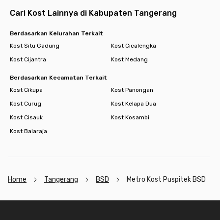
Cari Kost Lainnya di Kabupaten Tangerang
Berdasarkan Kelurahan Terkait
Kost Situ Gadung
Kost Cicalengka
Kost Cijantra
Kost Medang
Berdasarkan Kecamatan Terkait
Kost Cikupa
Kost Panongan
Kost Curug
Kost Kelapa Dua
Kost Cisauk
Kost Kosambi
Kost Balaraja
Home
Tangerang
BSD
Metro Kost Puspitek BSD
Footer