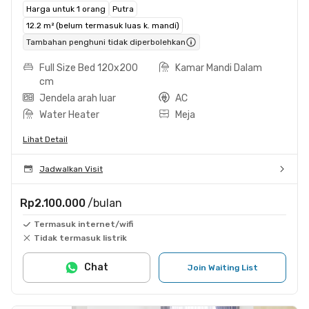
Harga untuk 1 orang
Putra
12.2 m² (belum termasuk luas k. mandi)
Tambahan penghuni tidak diperbolehkan
Full Size Bed 120x200
Kamar Mandi Dalam
cm
Jendela arah luar
AC
Water Heater
Meja
Lihat Detail
Jadwalkan Visit
Rp2.100.000
/bulan
Termasuk internet/wifi
Tidak termasuk listrik
Chat
Join Waiting List