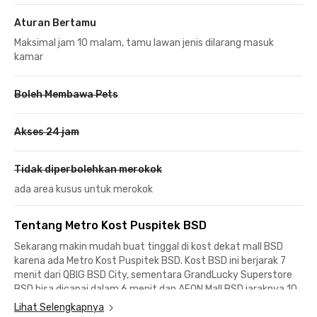
Aturan Bertamu
Maksimal jam 10 malam, tamu lawan jenis dilarang masuk
kamar
Boleh Membawa Pets
Akses 24 jam
Tidak diperbolehkan merokok
ada area kusus untuk merokok
Tentang Metro Kost Puspitek BSD
Sekarang makin mudah buat tinggal di kost dekat mall BSD
karena ada Metro Kost Puspitek BSD. Kost BSD ini berjarak 7
menit dari QBIG BSD City, sementara GrandLucky Superstore
BSD bisa dicapai dalam 6 menit dan AEON Mall BSD jaraknya 10
menit berkendara.
Lihat Selengkapnya