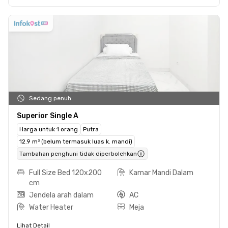
Sedang penuh
Superior Single A
Harga untuk 1 orang
Putra
12.9 m² (belum termasuk luas k. mandi)
Tambahan penghuni tidak diperbolehkan
Full Size Bed 120x200
Kamar Mandi Dalam
cm
Jendela arah dalam
AC
Water Heater
Meja
Lihat Detail