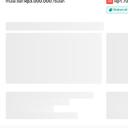
mulai dari
Rp3.000.000
/
bulan
Rp1.7
-
5
%
Diskon di