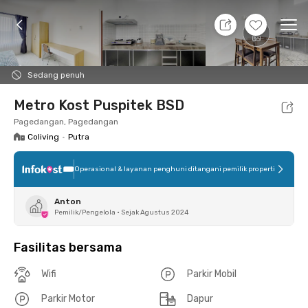
7 Agt 26 - Belum tahu
+
16
Ope
Foto
Fasilitas bersama
Lokasi
Kamar
Atura
Sedang penuh
Metro Kost Puspitek BSD
Pagedangan, Pagedangan
Coliving
•
Putra
Operasional & layanan penghuni ditangani pemilik properti
Anton
Pemilik/Pengelola
•
Sejak Agustus 2024
Fasilitas bersama
Wifi
Parkir Mobil
Parkir Motor
Dapur