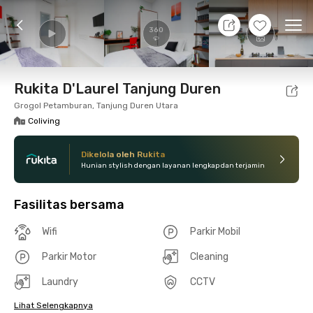
11 Agt 26 - Belum tahu
+
9
Ope
360
Foto
Fasilitas bersama
Lokasi
Kamar
Atura
Rukita D'Laurel Tanjung Duren
Grogol Petamburan, Tanjung Duren Utara
Coliving
Dikelola oleh Rukita
Hunian stylish dengan layanan lengkap dan terjamin
Fasilitas bersama
Wifi
Parkir Mobil
Parkir Motor
Cleaning
Laundry
CCTV
Lihat Selengkapnya