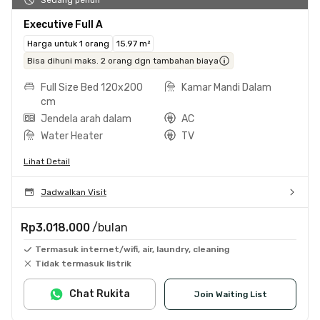
Executive Full A
Harga untuk 1 orang
15.97 m²
Bisa dihuni maks. 2 orang dgn tambahan biaya
Full Size Bed 120x200
Kamar Mandi Dalam
cm
Jendela arah dalam
AC
Water Heater
TV
Lihat Detail
Jadwalkan Visit
Rp3.018.000
/bulan
Termasuk internet/wifi, air, laundry, cleaning
Tidak termasuk listrik
Chat Rukita
Join Waiting List