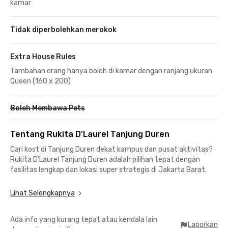
kamar
Tidak diperbolehkan merokok
Extra House Rules
Tambahan orang hanya boleh di kamar dengan ranjang ukuran
Queen (160 x 200)
Boleh Membawa Pets
Tentang Rukita D'Laurel Tanjung Duren
Cari kost di Tanjung Duren dekat kampus dan pusat aktivitas?
Rukita D’Laurel Tanjung Duren adalah pilihan tepat dengan
fasilitas lengkap dan lokasi super strategis di Jakarta Barat.
Dekat Kampus & Perkantoran
Lihat Selengkapnya
📍 5 menit ke Universitas Kristen Krida Wacana (UKRIDA)
📍 7 menit ke Universitas Tarumanagara (UNTAR)
Ada info yang kurang tepat atau kendala lain
📍 9 menit ke Universitas Trisakti
Laporkan