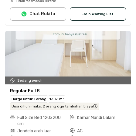
Tidak termasuk listrik
Chat Rukita
Join Waiting List
Sedang penuh
Regular Full B
Harga untuk 1 orang
13.76 m²
Bisa dihuni maks. 2 orang dgn tambahan biaya
Full Size Bed 120x200
Kamar Mandi Dalam
cm
Jendela arah luar
AC