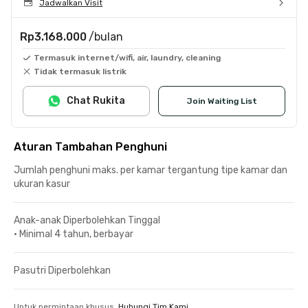
Jadwalkan Visit
Rp3.168.000
/bulan
Termasuk internet/wifi, air, laundry, cleaning
Tidak termasuk listrik
Chat Rukita
Join Waiting List
Aturan Tambahan Penghuni
Jumlah penghuni maks. per kamar tergantung tipe kamar dan
ukuran kasur
Anak-anak Diperbolehkan Tinggal
•
Minimal 4 tahun, berbayar
Pasutri Diperbolehkan
Untuk permintaan khusus,
Hubungi Tim Kami