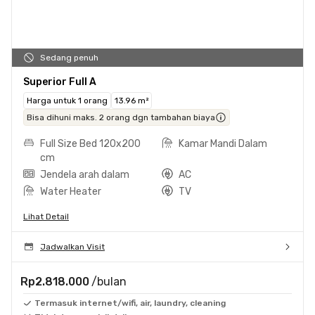
Sedang penuh
Superior Full A
Harga untuk 1 orang
13.96 m²
Bisa dihuni maks. 2 orang dgn tambahan biaya
Full Size Bed 120x200
Kamar Mandi Dalam
cm
Jendela arah dalam
AC
Water Heater
TV
Lihat Detail
Jadwalkan Visit
Rp2.818.000
/bulan
Termasuk internet/wifi, air, laundry, cleaning