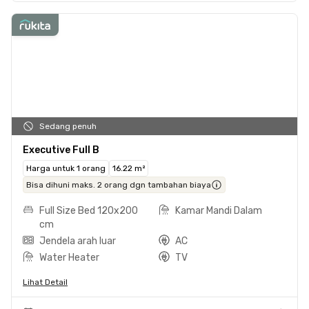
Sedang penuh
Executive Full B
Harga untuk 1 orang
16.22 m²
Bisa dihuni maks. 2 orang dgn tambahan biaya
Full Size Bed 120x200
Kamar Mandi Dalam
cm
Jendela arah luar
AC
Water Heater
TV
Lihat Detail