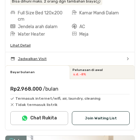
Bisa dihuni maks. 2 orang dgn tambahan biaya
Full Size Bed 120x200
Kamar Mandi Dalam
cm
Jendela arah dalam
AC
Water Heater
Meja
Lihat Detail
Jadwalkan Visit
Pelunasan di awal
Bayar bulanan
s.d. -8%
Rp2.968.000
/bulan
Termasuk internet/wifi, air, laundry, cleaning
Tidak termasuk listrik
Chat Rukita
Join Waiting List