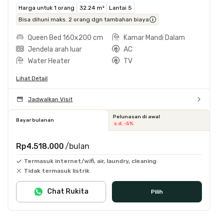
Harga untuk 1 orang
32.24 m²
Lantai 5
Bisa dihuni maks. 2 orang dgn tambahan biaya
Queen Bed 160x200 cm
Kamar Mandi Dalam
Jendela arah luar
AC
Water Heater
TV
Lihat Detail
Jadwalkan Visit
Pelunasan di awal
Bayar bulanan
s.d. -5%
Rp4.518.000
/bulan
Termasuk internet/wifi, air, laundry, cleaning
Tidak termasuk listrik
Chat Rukita
Pilih