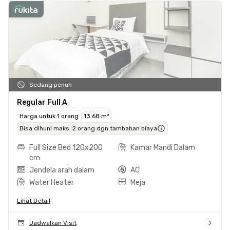
Sedang penuh
Regular Full A
Harga untuk 1 orang
13.68 m²
Bisa dihuni maks. 2 orang dgn tambahan biaya
Full Size Bed 120x200
Kamar Mandi Dalam
cm
Jendela arah dalam
AC
Water Heater
Meja
Lihat Detail
Jadwalkan Visit