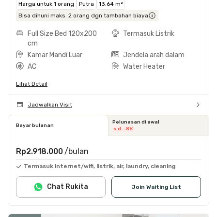
Harga untuk 1 orang
Putra
13.64 m²
Bisa dihuni maks. 2 orang dgn tambahan biaya
Full Size Bed 120x200
Termasuk Listrik
cm
Kamar Mandi Luar
Jendela arah dalam
AC
Water Heater
Lihat Detail
Jadwalkan Visit
Pelunasan di awal
Bayar bulanan
s.d. -8%
Rp2.918.000
/bulan
Termasuk internet/wifi, listrik, air, laundry, cleaning
Chat Rukita
Join Waiting List