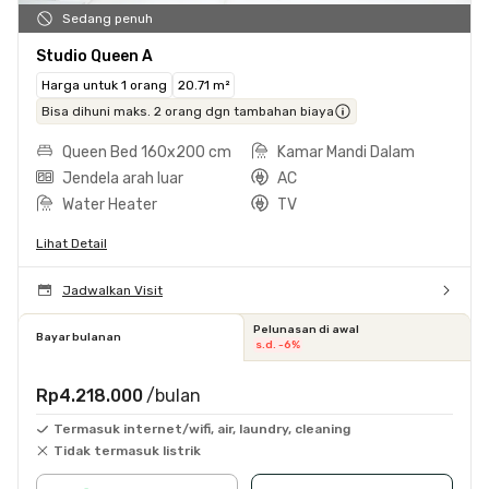
Sedang penuh
Studio Queen A
Harga untuk 1 orang
20.71 m²
Bisa dihuni maks. 2 orang dgn tambahan biaya
Queen Bed 160x200 cm
Kamar Mandi Dalam
Jendela arah luar
AC
Water Heater
TV
Lihat Detail
Jadwalkan Visit
Pelunasan di awal
Bayar bulanan
s.d. -6%
Rp4.218.000
/bulan
Termasuk internet/wifi, air, laundry, cleaning
Tidak termasuk listrik