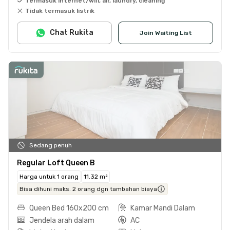
Termasuk internet/wifi, air, laundry, cleaning
Tidak termasuk listrik
Chat Rukita
Join Waiting List
Sedang penuh
Regular Loft Queen B
Harga untuk 1 orang
11.32 m²
Bisa dihuni maks. 2 orang dgn tambahan biaya
Queen Bed 160x200 cm
Kamar Mandi Dalam
Jendela arah dalam
AC