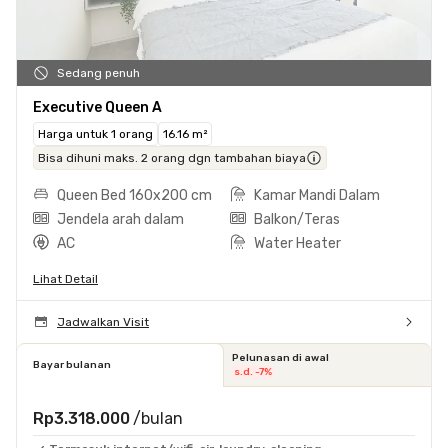
Sedang penuh
Executive Queen A
Harga untuk 1 orang
16.16 m²
Bisa dihuni maks. 2 orang dgn tambahan biaya
Queen Bed 160x200 cm
Kamar Mandi Dalam
Jendela arah dalam
Balkon/Teras
AC
Water Heater
Lihat Detail
Jadwalkan Visit
Pelunasan di awal
Bayar bulanan
s.d. -7%
Rp3.318.000
/bulan