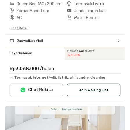
Queen Bed 160x200 cm
Termasuk Listrik
Kamar Mandi Luar
Jendela arah luar
AC
Water Heater
Lihat Detail
Jadwalkan Visit
Pelunasan di awal
Bayar bulanan
s.d. -8%
Rp3.068.000
/bulan
Termasuk internet/wifi, listrik, air, laundry, cleaning
Chat Rukita
Join Waiting List