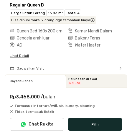
Regular Queen B
Harga untuk 1 orang
13.83 m²
Lantai 4
Bisa dihuni maks. 2 orang dgn tambahan biaya
Queen Bed 160x200 cm
Kamar Mandi Dalam
Jendela arah luar
Balkon/Teras
AC
Water Heater
Lihat Detail
Jadwalkan Visit
Pelunasan di awal
Bayar bulanan
s.d. -7%
Rp3.468.000
/bulan
Termasuk internet/wifi, air, laundry, cleaning
Tidak termasuk listrik
Chat Rukita
Pilih