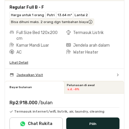
Regular Full B - F
Harga untuk 1 orang
Putri
13.64 m²
Lantai 2
Bisa dihuni maks. 2 orang dgn tambahan biaya
Full Size Bed 120x200
Termasuk Listrik
cm
Kamar Mandi Luar
Jendela arah dalam
AC
Water Heater
Lihat Detail
Jadwalkan Visit
Pelunasan di awal
Bayar bulanan
s.d. -8%
Rp2.918.000
/bulan
Termasuk internet/wifi, listrik, air, laundry, cleaning
Chat Rukita
Pilih