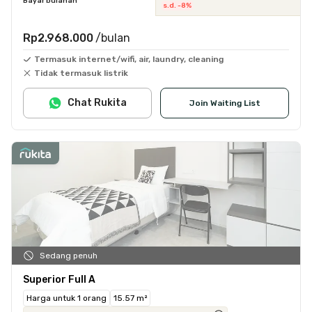
Bayar bulanan
s.d. -8%
Rp2.968.000
/bulan
Termasuk internet/wifi, air, laundry, cleaning
Tidak termasuk listrik
Chat Rukita
Join Waiting List
Sedang penuh
Superior Full A
Harga untuk 1 orang
15.57 m²