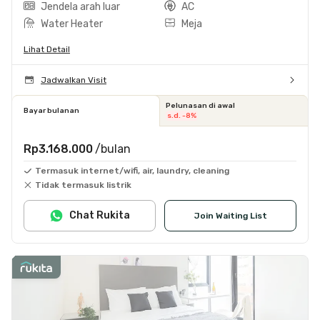
Jendela arah luar
AC
Water Heater
Meja
Lihat Detail
Jadwalkan Visit
Pelunasan di awal
Bayar bulanan
s.d. -8%
Rp3.168.000
/bulan
Termasuk internet/wifi, air, laundry, cleaning
Tidak termasuk listrik
Chat Rukita
Join Waiting List