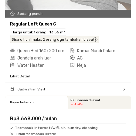
Sedang penuh
Regular Loft Queen C
Harga untuk 1 orang
13.55 m²
Bisa dihuni maks. 2 orang dgn tambahan biaya
Queen Bed 160x200 cm
Kamar Mandi Dalam
Jendela arah luar
AC
Water Heater
Meja
Lihat Detail
Jadwalkan Visit
Pelunasan di awal
Bayar bulanan
s.d. -7%
Rp3.668.000
/bulan
Termasuk internet/wifi, air, laundry, cleaning
Tidak termasuk listrik