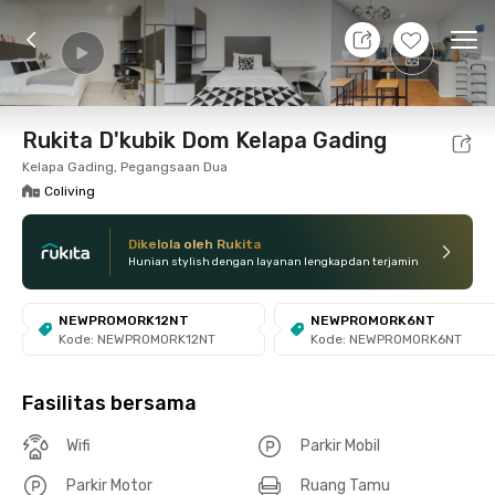
10 Agt 26 - Belum tahu
+
14
Ope
Foto
Fasilitas bersama
Lokasi
Kamar
Atura
Rukita D'kubik Dom Kelapa Gading
Kelapa Gading, Pegangsaan Dua
Coliving
Dikelola oleh Rukita
Hunian stylish dengan layanan lengkap dan terjamin
NEWPROMORK12NT
NEWPROMORK6NT
Kode: NEWPROMORK12NT
Kode: NEWPROMORK6NT
Fasilitas bersama
Wifi
Parkir Mobil
Parkir Motor
Ruang Tamu