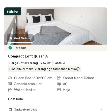
Lihat Video
Tersedia
Compact Loft Queen A
Harga untuk 1 orang
9.52 m²
Lantai 3
Bisa dihuni maks. 2 orang dgn tambahan biaya
Queen Bed 160x200 cm
Kamar Mandi Dalam
Jendela arah luar
AC
Water Heater
Meja
Lihat Detail
Jadwalkan Visit