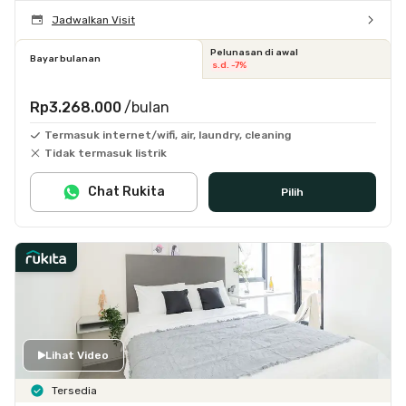
Jadwalkan Visit
Pelunasan di awal
Bayar bulanan
s.d. -7%
Rp3.268.000
/bulan
Termasuk internet/wifi, air, laundry, cleaning
Tidak termasuk listrik
Chat Rukita
Pilih
Lihat Video
Tersedia