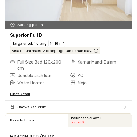
Sedang penuh
Superior Full B
Harga untuk 1 orang
14.18 m²
Bisa dihuni maks. 2 orang dgn tambahan biaya
Full Size Bed 120x200
Kamar Mandi Dalam
cm
Jendela arah luar
AC
Water Heater
Meja
Lihat Detail
Jadwalkan Visit
Pelunasan di awal
Bayar bulanan
s.d. -8%
Rp3.118.000
/bulan