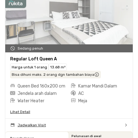
Sedang penuh
Regular Loft Queen A
Harga untuk 1 orang
13.68 m²
Bisa dihuni maks. 2 orang dgn tambahan biaya
Queen Bed 160x200 cm
Kamar Mandi Dalam
Jendela arah dalam
AC
Water Heater
Meja
Lihat Detail
Jadwalkan Visit
Pelunasan di awal