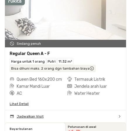
Sedang penuh
Regular Queen A - F
Harga untuk 1 orang
Putri
11.32 m²
Bisa dihuni maks. 2 orang dgn tambahan biaya
Queen Bed 160x200 cm
Termasuk Listrik
Kamar Mandi Luar
Jendela arah luar
AC
Water Heater
Lihat Detail
Jadwalkan Visit
Pelunasan di awal
Bayar bulanan
s.d. -8%