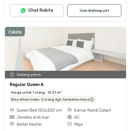
Chat Rukita
Join Waiting List
Sedang penuh
Regular Queen A
Harga untuk 1 orang
12.57 m²
Bisa dihuni maks. 2 orang dgn tambahan biaya
Queen Bed 160x200 cm
Kamar Mandi Dalam
Jendela arah luar
AC
Water Heater
Meja