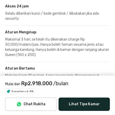
Akses 24 jam
Selalu diberikan kunci / kode gembok / dibukakan jika ada
security
Aturan Menginap
Maksimal 3 hari, setelah itu dikenakan charge Rp
50.000/malam/pax. Hanya boleh teman sesama jenis atau
keluarga kandung. Hanya boleh di kamar dengan ranjang ukuran
Queen (160 x 200)
Aturan Bertamu
Maksimal jam 10 malam, tamu lawan jenis dilarang masuk
kamar
Rp2.918.000
/bulan
Mulai dari
3 voucher s.d. 8%
Tidak diperbolehkan merokok
Chat Rukita
Lihat Tipe Kamar
Extra House Rules