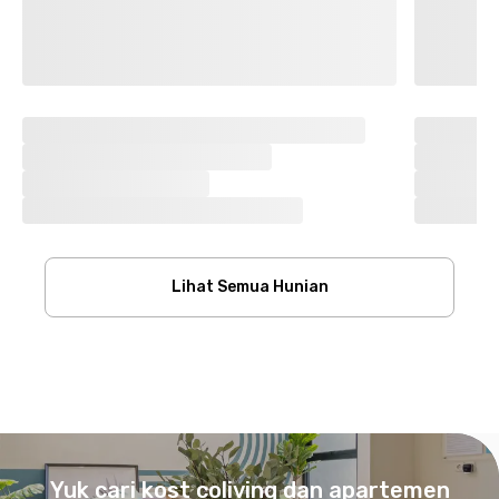
Lihat Semua Hunian
Footer
Yuk cari kost coliving dan apartemen