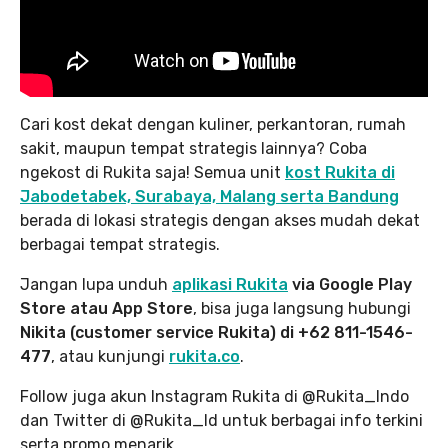
Cari kost dekat dengan kuliner, perkantoran, rumah
sakit, maupun tempat strategis lainnya? Coba
ngekost di Rukita saja! Semua unit
kost Rukita di
Jabodetabek, Surabaya, Malang serta Bandung
berada di lokasi strategis dengan akses mudah dekat
berbagai tempat strategis.
Jangan lupa unduh
aplikasi Rukita
via Google Play
Store atau App Store
, bisa juga langsung hubungi
Nikita (customer service Rukita) di +62 811-1546-
477
, atau kunjungi
rukita.co
.
Follow juga akun Instagram Rukita di @Rukita_Indo
dan Twitter di @Rukita_Id untuk berbagai info terkini
serta promo menarik.