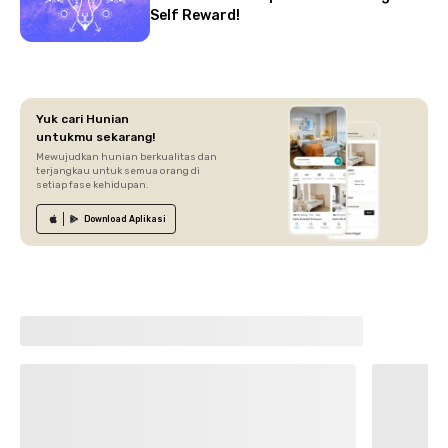
Self Reward!
Yuk cari Hunian
untukmu sekarang!
Mewujudkan hunian berkualitas dan
terjangkau untuk semua orang di
setiap fase kehidupan.
Download
Aplikasi