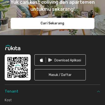
Yuk cari kost coliving dan apartemen
untukmu sekarang!
Cari Sekarang
Download Aplikasi
Masuk / Daftar
Tenant
Kost