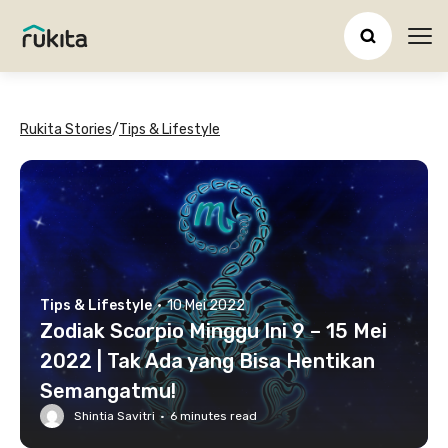
Ope
Rukita Stories
/
Tips & Lifestyle
Tips & Lifestyle
·
10 Mei 2022
Zodiak Scorpio Minggu Ini 9 – 15 Mei
2022 | Tak Ada yang Bisa Hentikan
Semangatmu!
Shintia Savitri
·
6
minutes read