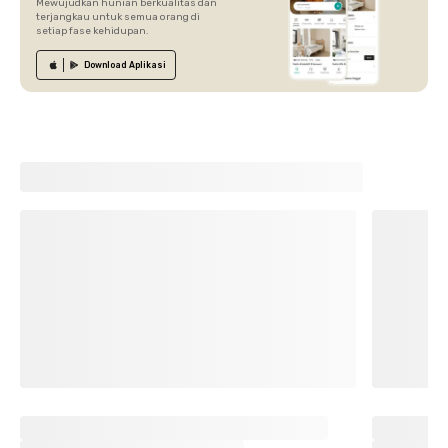
Mewujudkan hunian berkualitas dan
terjangkau untuk semua orang di
setiap fase kehidupan.
Download
Aplikasi