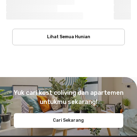
Lihat Semua Hunian
Footer
Yuk cari kost coliving dan apartemen
untukmu sekarang!
Cari Sekarang