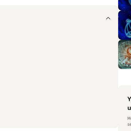
Y
u
M
s