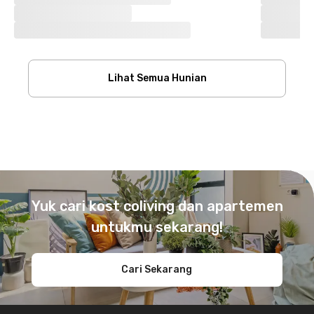
Lihat Semua Hunian
Footer
Yuk cari kost coliving dan apartemen
untukmu sekarang!
Cari Sekarang