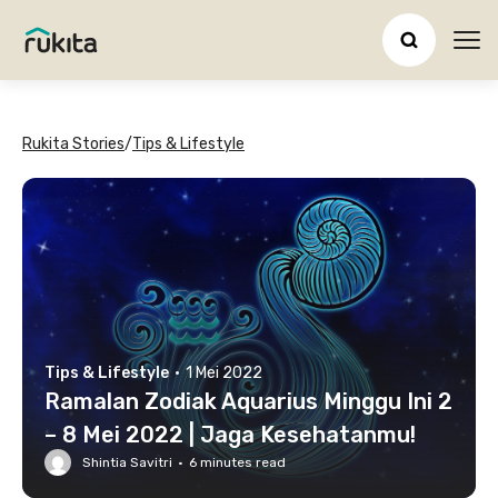
Ope
Rukita Stories
/
Tips & Lifestyle
Tips & Lifestyle
·
1 Mei 2022
Ramalan Zodiak Aquarius Minggu Ini 2
– 8 Mei 2022 | Jaga Kesehatanmu!
Shintia Savitri
·
6
minutes read