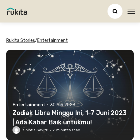
Ope
Rukita Stories
/
Entertainment
Entertainment
·
30 Mei 2023
Zodiak Libra Minggu Ini, 1-7 Juni 2023
| Ada Kabar Baik untukmu!
Shintia Savitri
·
6
minutes read