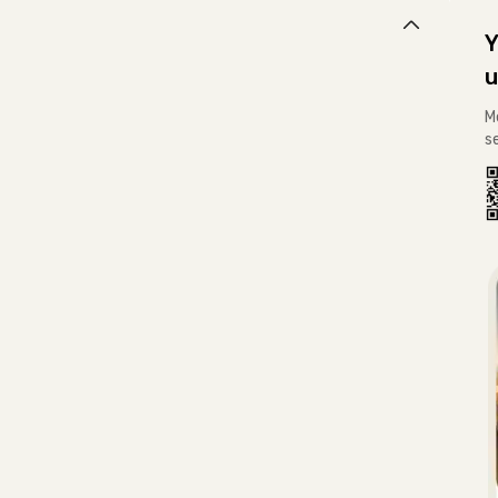
Y
u
M
s