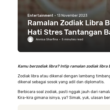
Entertainment
·
13 November 2023
Ramalan Zodiak Libra B
Hati Stres Tantangan B
Annisa Sharfina
·
5
minutes read
Kamu berzodiak libra? Intip ramalan zodiak libra b
Zodiak libra atau dikenal dengan lambang timban
dikenal sebagai sosok yang adil dan diplomatis.
Berbicara soal zodiak, pasti nggak jauh dari ramala
Kira-kira gimana isinya, ya? Simak, yuk, ulasan ber