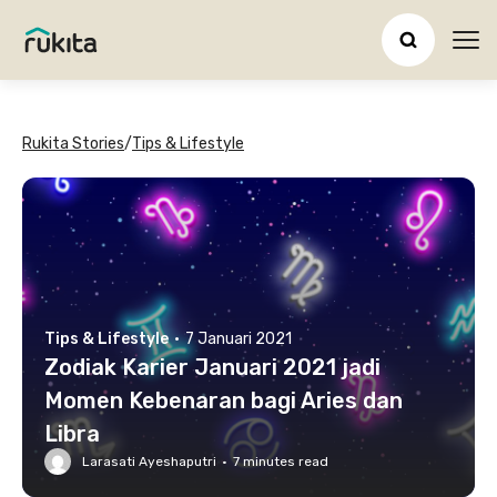
Ope
Rukita Stories
/
Tips & Lifestyle
Tips & Lifestyle
·
7 Januari 2021
Zodiak Karier Januari 2021 jadi
Momen Kebenaran bagi Aries dan
Libra
Larasati Ayeshaputri
·
7
minutes read