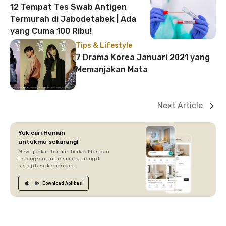
12 Tempat Tes Swab Antigen
Termurah di Jabodetabek | Ada
yang Cuma 100 Ribu!
Tips & Lifestyle
7 Drama Korea Januari 2021 yang
Memanjakan Mata
Next Article
Yuk cari Hunian
untukmu sekarang!
Mewujudkan hunian berkualitas dan
terjangkau untuk semua orang di
setiap fase kehidupan.
Download
Aplikasi