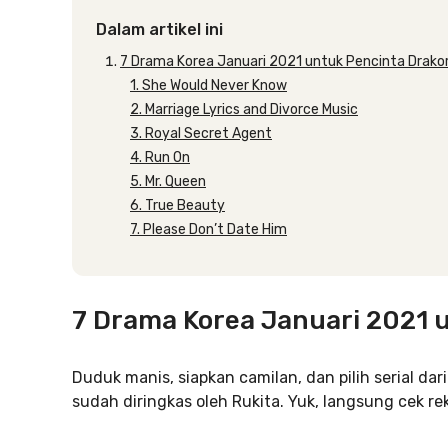
Dalam artikel ini
7 Drama Korea Januari 2021 untuk Pencinta Drako
1. She Would Never Know
2. Marriage Lyrics and Divorce Music
3. Royal Secret Agent
4. Run On
5. Mr. Queen
6. True Beauty
7. Please Don’t Date Him
7 Drama Korea Januari 2021 
Duduk manis, siapkan camilan, dan pilih serial da
sudah diringkas oleh Rukita. Yuk, langsung cek r