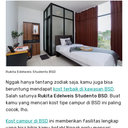
Rukita Edelweis Studento BSD
Nggak hanya tentang zodiak saja, kamu juga bisa
beruntung mendapat
kost terbaik di kawasan BSD
.
Salah satunya
Rukita Edelweis Studento BSD
. Buat
kamu yang mencari kost tipe campur di BSD ini paling
cocok, lho.
Kost campur di BSD
ini memberikan fasilitas lengkap
yang bisa bikin kamu betah! Nggak perlu mencari