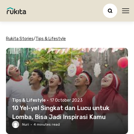
Ope
Rukita Stories
/
Tips & Lifestyle
Tips & Lifestyle
·
17 October 2023
10 Yel-yel Singkat dan Lucu untuk
Lomba, Bisa Jadi Inspirasi Kamu
Nuri
·
4
minutes read