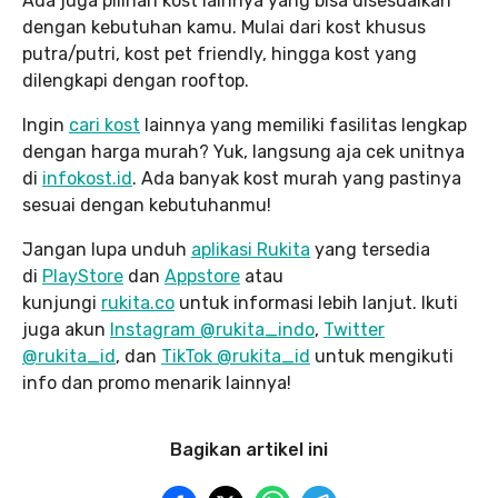
Ada juga pilihan kost lainnya yang bisa disesuaikan
dengan kebutuhan kamu. Mulai dari kost khusus
putra/putri, kost pet friendly, hingga kost yang
dilengkapi dengan rooftop.
Ingin
cari kost
lainnya yang memiliki fasilitas lengkap
dengan harga murah? Yuk, langsung aja cek unitnya
di
infokost.id
. Ada banyak kost murah yang pastinya
sesuai dengan kebutuhanmu!
Jangan lupa unduh
aplikasi Rukita
yang tersedia
di
PlayStore
dan
Appstore
atau
kunjungi
rukita.co
untuk informasi lebih lanjut. Ikuti
juga akun
Instagram @rukita_indo
,
Twitter
@rukita_id
, dan
TikTok @rukita_id
untuk mengikuti
info dan promo menarik lainnya!
Bagikan artikel ini