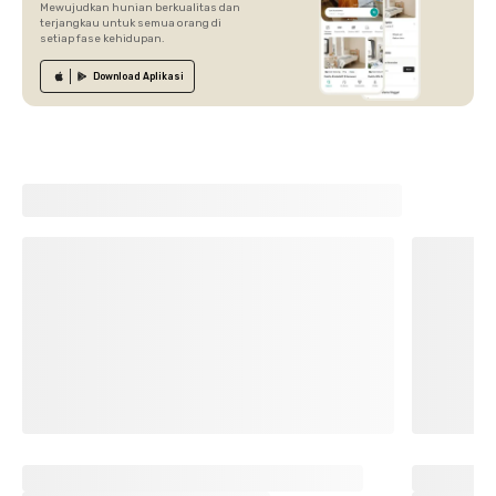
Mewujudkan hunian berkualitas dan
terjangkau untuk semua orang di
setiap fase kehidupan.
Download
Aplikasi