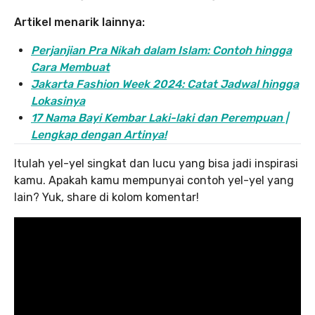
Artikel menarik lainnya:
Perjanjian Pra Nikah dalam Islam: Contoh hingga
Cara Membuat
Jakarta Fashion Week 2024: Catat Jadwal hingga
Lokasinya
17 Nama Bayi Kembar Laki-laki dan Perempuan |
Lengkap dengan Artinya!
Itulah yel-yel singkat dan lucu yang bisa jadi inspirasi
kamu. Apakah kamu mempunyai contoh yel-yel yang
lain? Yuk, share di kolom komentar!