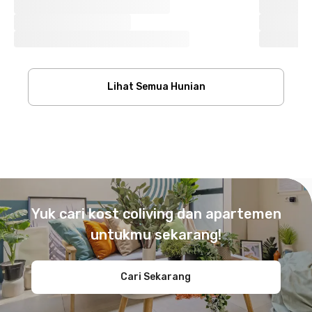
Lihat Semua Hunian
Footer
Yuk cari kost coliving dan apartemen
untukmu sekarang!
Cari Sekarang