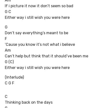
Am
If i picture it now it don’t seem so bad
G C
Either way i still wish you were here
G
Don’t say everything’s meant to be
F
‘Cause you know it’s not what i believe
Am
Can’t help but think that it should’ve been me
G (C)
Either way i still wish you were here
(Interlude)
C G F
C
Thinking back on the days