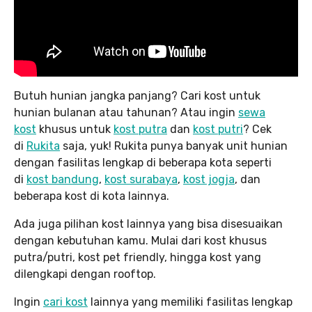
Butuh hunian jangka panjang? Cari kost untuk
hunian bulanan atau tahunan? Atau ingin
sewa
kost
khusus untuk
kost putra
dan
kost putri
? Cek
di
Rukita
saja, yuk! Rukita punya banyak unit hunian
dengan fasilitas lengkap di beberapa kota seperti
di
kost bandung
,
kost surabaya
,
kost jogja
, dan
beberapa kost di kota lainnya.
Ada juga pilihan kost lainnya yang bisa disesuaikan
dengan kebutuhan kamu. Mulai dari kost khusus
putra/putri, kost pet friendly, hingga kost yang
dilengkapi dengan rooftop.
Ingin
cari kost
lainnya yang memiliki fasilitas lengkap