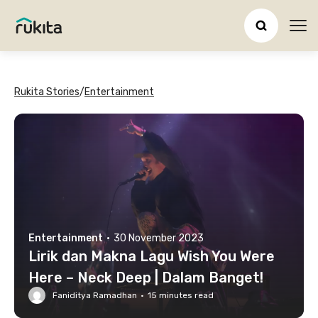
Ope
Rukita Stories
/
Entertainment
Entertainment
·
30 November 2023
Lirik dan Makna Lagu Wish You Were
Here – Neck Deep | Dalam Banget!
Faniditya Ramadhan
·
15
minutes read