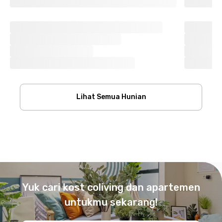
Lihat Semua Hunian
Footer
Yuk cari kost coliving dan apartemen
untukmu sekarang!