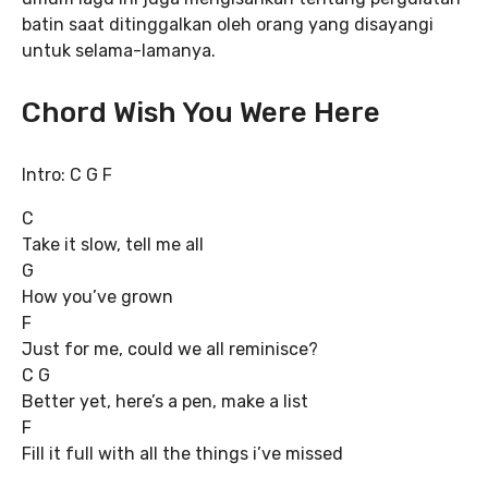
batin saat ditinggalkan oleh orang yang disayangi
untuk selama-lamanya.
Chord Wish You Were Here
Intro: C G F
C
Take it slow, tell me all
G
How you’ve grown
F
Just for me, could we all reminisce?
C G
Better yet, here’s a pen, make a list
F
Fill it full with all the things i’ve missed