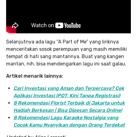
Selanjutnya ada lagu “A Part of Me” yang liriknya
menceritakan sosok perempuan yang masih memiliki
tempat di hati sang mantannya. Buat yang kangen
mantan, nih, bisa mendengarkan lagu ini saat galau.
Artikel menarik lainnya:
Cari Investasi yang Aman dan Terpercaya? Cek
Aplikasi Investasi IPOT, Kini Tanpa Registrasi!
8 Rekomendasi Florist Terbaik di Jakarta untuk
Hadiah Berkesan | Bisa Dipesan Secara Online!
8 Rekomendasi Lagu Karaoke Nostalgia yang
Cocok Kamu Nyanyikan dengan Orang Terdekat