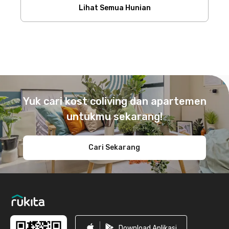
Lihat Semua Hunian
Footer
Yuk cari kost coliving dan apartemen
untukmu sekarang!
Cari Sekarang
Download Aplikasi