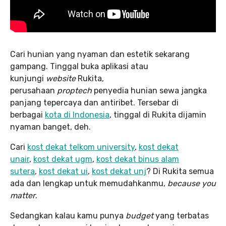
Cari hunian yang nyaman dan estetik sekarang
gampang. Tinggal buka aplikasi atau
kunjungi
website
Rukita,
perusahaan
proptech
penyedia hunian sewa jangka
panjang tepercaya dan antiribet. Tersebar di
berbagai
kota di Indonesia
, tinggal di Rukita dijamin
nyaman banget, deh.
Cari
kost dekat telkom university
,
kost dekat
unair
,
kost dekat ugm
,
kost dekat binus alam
sutera
,
kost dekat ui
,
kost dekat unj
? Di Rukita semua
ada dan lengkap untuk memudahkanmu,
because you
matter
.
Sedangkan kalau kamu punya
budget
yang terbatas