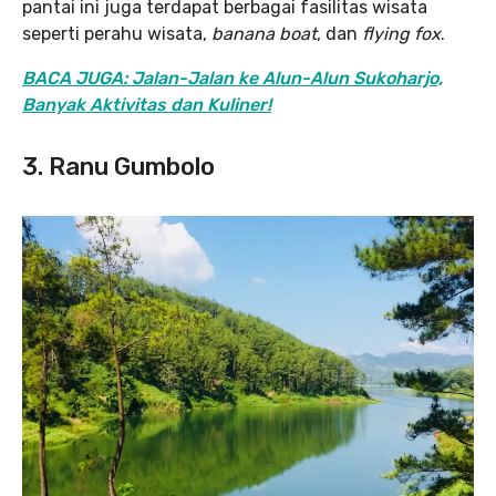
pantai ini juga terdapat berbagai fasilitas wisata
seperti perahu wisata,
banana boat
, dan
flying fox
.
BACA JUGA: Jalan-Jalan ke Alun-Alun Sukoharjo,
Banyak Aktivitas dan Kuliner!
3. Ranu Gumbolo