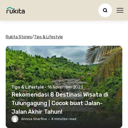
Ope
Rukita Stories
/
Tips & Lifestyle
Tips & Lifestyle
·
16 November 2023
Rekomendasi 8 Destinasi Wisata di
Tulungagung | Cocok buat Jalan-
Jalan Akhir Tahun!
Annisa Sharfina
·
4
minutes read