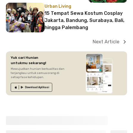
Urban Living
15 Tempat Sewa Kostum Cosplay
Jakarta, Bandung, Surabaya, Bali,
hingga Palembang
Next Article
Yuk cari Hunian
untukmu sekarang!
Mewujudkan hunian berkualitas dan
terjangkau untuk semua orang di
setiap fase kehidupan.
Download
Aplikasi