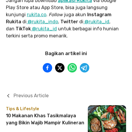
Jangan lupa
download
aplikasi Rukita
via Google
Play Store atau App Store, bisa juga langsung
kunjungi
rukita.co
.
Follow
juga akun
Instagram
Rukita
di
@rukita_indo
,
Twitter
di
@rukita_id
,
dan
TikTok
@rukita_id
untuk berbagai info hunian
terkini serta promo menarik.
Bagikan artikel ini
Previous Article
Tips & Lifestyle
10 Makanan Khas Tasikmalaya
yang Bikin Wajib Mampir Kulineran