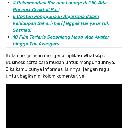
4 Rekomendasi Bar dan Lounge di PIK, Ada
Phoenix Cocktail Bar!
5 Contoh Penggunaan Algoritma dalam
Kehidupan Sehari-hari | Nggak Hanya untuk
Sosmed!
10 Film Terlaris Sepanjang Masa, Ada Avatar
hingga The Avengers
Itulah penjelasan mengenai aplikasi WhatsApp
Business serta cara mudah untuk mengunduhnya.
Jika kamu punya informasi lainnya, jangan ragu
untuk bagikan di kolom komentar, ya!