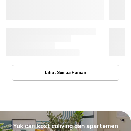
Lihat Semua Hunian
Footer
Yuk cari kost coliving dan apartemen