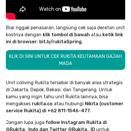
Biar nggak penasaran, langsung cek saja deretan unit
kostnya dengan
klik tombol di bawah
atau
ketik link
ini di browser
:
bit.ly/rukitaSpring
.
KLIK DI SINI UNTUK CEK RUKITA KEUTAMAAN GAJAH
MADA
Unit coliving Rukita tersebar di banyak area strategis
di Jakarta, Depok, Bekasi, dan Tangerang. Untuk
kamu yang ingin tahu unit Rukita lainnya, bisa
mengakses
rukita.co
atau hubungi
Nikita (customer
service Rukita) di +62 811-1546-477
.
Jangan lupa juga
follow Instagram Rukita di
@Rukita_Indo dan Twitter @Rukita_ID
untuk