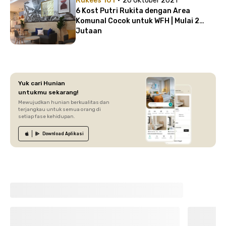
Rukees 101
20 Oktober 2021
6 Kost Putri Rukita dengan Area
Komunal Cocok untuk WFH | Mulai 2
Jutaan
Yuk cari Hunian
untukmu sekarang!
Mewujudkan hunian berkualitas dan
terjangkau untuk semua orang di
setiap fase kehidupan.
Download
Aplikasi