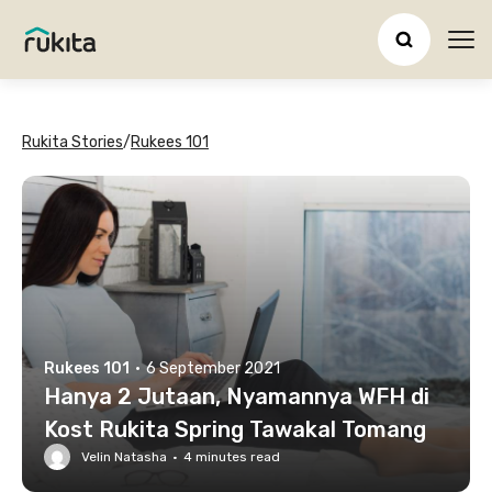
Ope
Rukita Stories
/
Rukees 101
Rukees 101
·
6 September 2021
Hanya 2 Jutaan, Nyamannya WFH di
Kost Rukita Spring Tawakal Tomang
Velin Natasha
·
4
minutes read