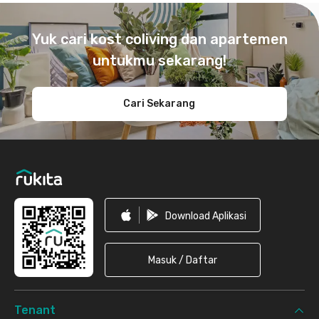
Footer
Yuk cari kost coliving dan apartemen
untukmu sekarang!
Cari Sekarang
Download Aplikasi
Masuk / Daftar
Tenant