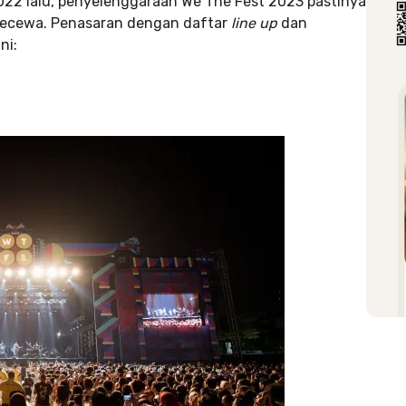
022 lalu, penyelenggaraan We The Fest 2023 pastinya
 kecewa. Penasaran dengan daftar
line up
dan
ni: