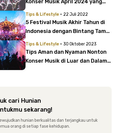
Konser Musik April 2024 yang
Bisa Kamu Datangi
·
Tips & Lifestyle
22 Juli 2022
5 Festival Musik Akhir Tahun di
Indonesia dengan Bintang Tamu
Internasional | Ada Lauv dan
·
Tips & Lifestyle
30 Oktober 2023
HONNE!
Tips Aman dan Nyaman Nonton
Konser Musik di Luar dan Dalam
Negeri, Tetap Asyik Bebas Rasa
Takut!
uk cari Hunian
ntukmu sekarang!
ewujudkan hunian berkualitas dan terjangkau untuk
emua orang di setiap fase kehidupan.