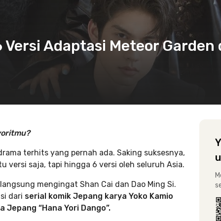
 6 Versi Adaptasi Meteor Garden 
voritmu?
Y
drama terhits yang pernah ada. Saking suksesnya,
u
versi saja, tapi hingga 6 versi oleh seluruh Asia.
M
angsung mengingat Shan Cai dan Dao Ming Si.
s
si dari
serial komik Jepang karya Yoko Kamio
a Jepang “Hana Yori Dango”.