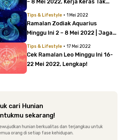
– 8 Mei 2022, Kerja Keras Tak
akan Khianati Hasil
·
Tips & Lifestyle
1 Mei 2022
Ramalan Zodiak Aquarius
Minggu Ini 2 – 8 Mei 2022 | Jaga
Kesehatanmu!
·
Tips & Lifestyle
17 Mei 2022
Cek Ramalan Leo Minggu Ini 16-
22 Mei 2022, Lengkap!
uk cari Hunian
ntukmu sekarang!
ewujudkan hunian berkualitas dan terjangkau untuk
emua orang di setiap fase kehidupan.