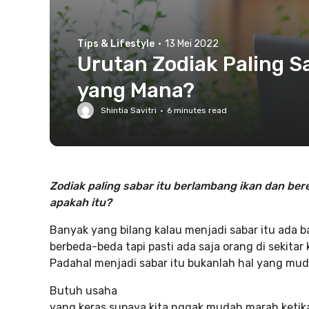
Tips & Lifestyle
·
13 Mei 2022
Urutan Zodiak Paling 
yang Mana?
Shintia Savitri
·
6
minutes read
Zodiak paling sabar itu berlambang ikan dan bere
apakah itu?
Banyak yang bilang kalau menjadi sabar itu ada b
berbeda-beda tapi pasti ada saja orang di sekitar 
Padahal menjadi sabar itu bukanlah hal yang mu
Butuh usaha
yang keras supaya kita nggak mudah marah ketik