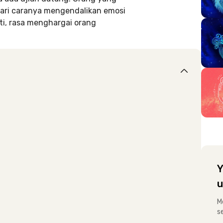
dari caranya mengendalikan emosi
ati, rasa menghargai orang
Y
u
M
s