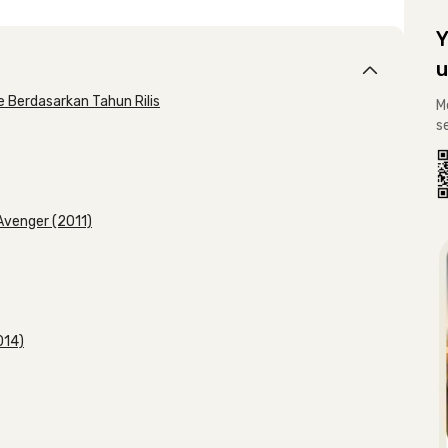
Y
u
 Berdasarkan Tahun Rilis
M
s
 Avenger (2011)
014)