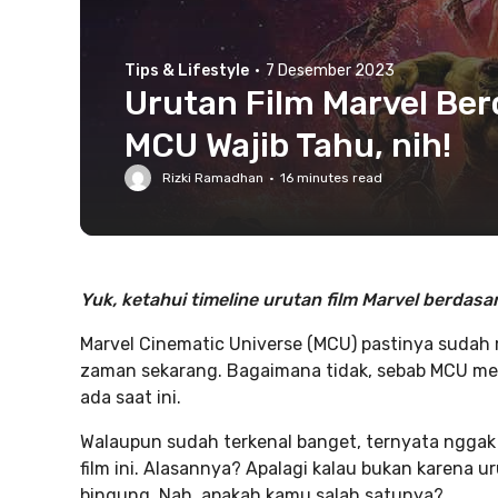
Tips & Lifestyle
·
7 Desember 2023
Urutan Film Marvel Ber
MCU Wajib Tahu, nih!
Rizki Ramadhan
·
16
minutes read
Yuk, ketahui timeline urutan film Marvel berdasark
Marvel Cinematic Universe (MCU) pastinya sudah
zaman sekarang. Bagaimana tidak, sebab MCU m
ada saat ini.
Walaupun sudah terkenal banget, ternyata nggak 
film ini. Alasannya? Apalagi kalau bukan karena u
bingung. Nah, apakah kamu salah satunya?