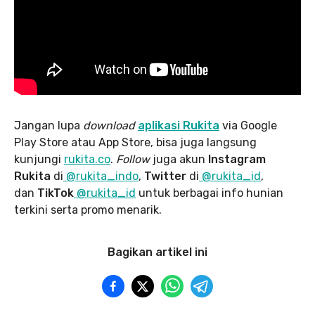
Jangan lupa
download
aplikasi Rukita
via Google
Play Store atau App Store, bisa juga langsung
kunjungi
rukita.co
.
Follow
juga akun
Instagram
Rukita
di
@rukita_indo
,
Twitter
di
@rukita_id
,
dan
TikTok
@rukita_id
untuk berbagai info hunian
terkini serta promo menarik.
Bagikan artikel ini