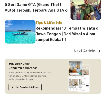
5 Seri Game GTA (Grand Theft
Auto) Terbaik, Terbaru Ada GTA 6
Tips & Lifestyle
Rekomendasi 10 Tempat Wisata di
Jawa Tengah | Dari Wisata Alam
sampai Edukatif
Next Article
Yuk cari Hunian
untukmu sekarang!
Mewujudkan hunian berkualitas dan
terjangkau untuk semua orang di
setiap fase kehidupan.
Download
Aplikasi