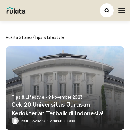
Ope
Rukita Stories
/
Tips & Lifestyle
Tips & Lifestyle
·
9 November 2023
Cek 20 Universitas Jurusan
Kedokteran Terbaik di Indonesia!
Meilila Syavira
·
9
minutes read