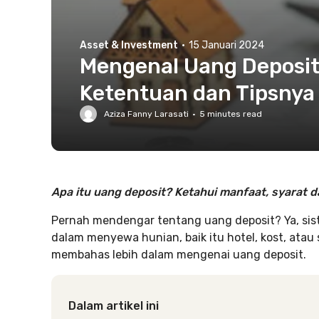
Asset & Investment
·
15 Januari 2024
Mengenal Uang Deposit 
Ketentuan dan Tipsnya
Aziza Fanny Larasati
·
5
minutes read
Apa itu uang deposit? Ketahui
manfaat, syarat d
Pernah mendengar tentang uang deposit? Ya, sis
dalam menyewa hunian, baik itu hotel, kost, atau se
membahas lebih dalam mengenai uang deposit.
Dalam artikel ini