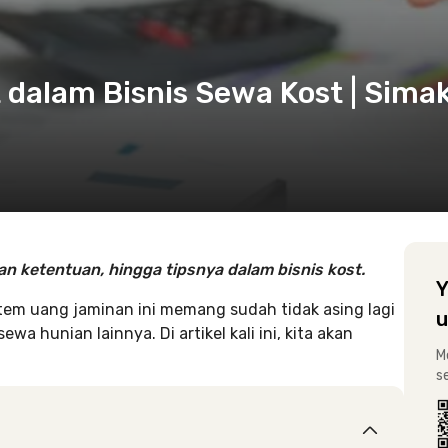
dalam Bisnis Sewa Kost | Sima
an ketentuan, hingga tipsnya
dalam bisnis kos
t.
Y
tem uang jaminan ini memang sudah tidak asing lagi
u
wa hunian lainnya. Di artikel kali ini, kita akan
M
s