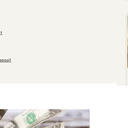
st
eposit